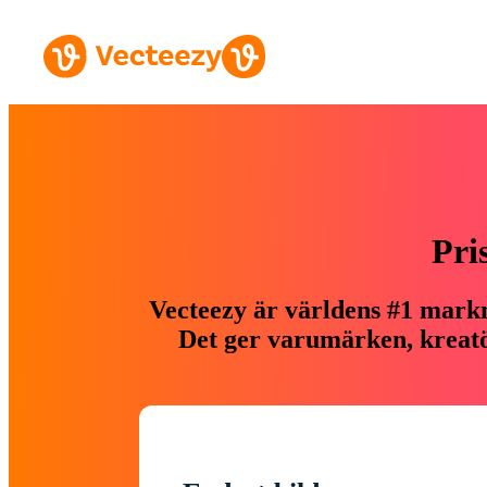
Pri
Vecteezy är världens #1 markn
Det ger varumärken, kreatör