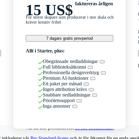
faktureras årligen
15 US$
För större skapare som producerar i stor skala och
kräver kreativ frihet
7 dagars gratis provperiod
Allt i Starter, plus:
Obegränsade nedladdningar
Full biblioteksåtkomst
Professionella designverktyg
Premium AI-funktioner
Ett paket per månad
Ingen attribution krävs
Snabbare nedladdningar
Prioritetssupport
Inga annonser
Vill du inte prenumerera?
Se fler köpalternativ
r inkluderar vår
Pro Standard-licens
och är för åtkomst för en enda anvä