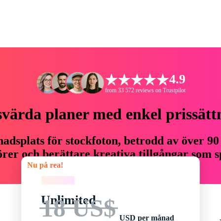
4.9
from 33 572 reviews on Trustpilot
svärda planer med enkel prissätt
adsplats för stockfoton, betrodd av över 90
er och berättare kreativa tillgångar som sp
Nu på rea!
budget.
Nu på rea!
Unlimited
18 US$
USD per månad