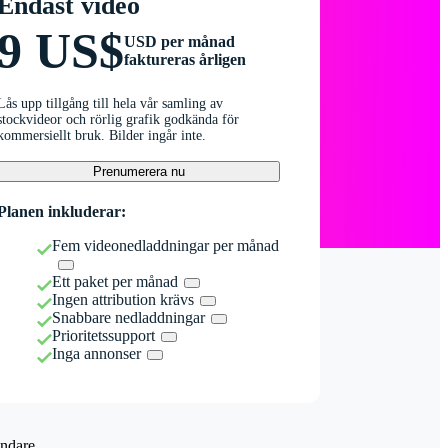
Endast video
9 US$
USD per månad
faktureras årligen
Lås upp tillgång till hela vår samling av
stockvideor och rörlig grafik godkända för
kommersiellt bruk. Bilder ingår inte.
Prenumerera nu
Planen inkluderar:
Fem videonedladdningar per månad
Ett paket per månad
Ingen attribution krävs
Snabbare nedladdningar
Prioritetssupport
Inga annonser
ndare.