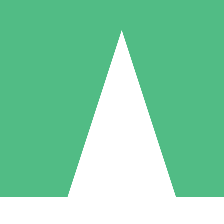
Individuella Kreditpaket
la per användning med nedladdningskrediter. Inget månatligt åtagande k
1 Nedladdningar
5 Nedladdningar
10 Nedladdningar
10
15
20
US$
00
US$
00
US$
00