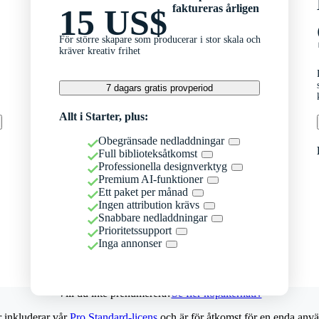
faktureras årligen
15 US$
För större skapare som producerar i stor skala och
kräver kreativ frihet
7 dagars gratis provperiod
Allt i Starter, plus:
Obegränsade nedladdningar
Full biblioteksåtkomst
Professionella designverktyg
Premium AI-funktioner
Ett paket per månad
Ingen attribution krävs
Snabbare nedladdningar
Prioritetssupport
Inga annonser
Vill du inte prenumerera?
Se fler köpalternativ
r inkluderar vår
Pro Standard-licens
och är för åtkomst för en enda anvä