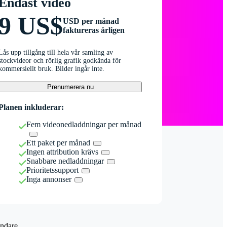
Endast video
9 US$
USD per månad
faktureras årligen
Lås upp tillgång till hela vår samling av
stockvideor och rörlig grafik godkända för
kommersiellt bruk. Bilder ingår inte.
Prenumerera nu
Planen inkluderar:
Fem videonedladdningar per månad
Ett paket per månad
Ingen attribution krävs
Snabbare nedladdningar
Prioritetssupport
Inga annonser
ndare.