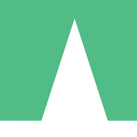
Individuella Kreditpaket
la per användning med nedladdningskrediter. Inget månatligt åtagande k
1 Nedladdningar
5 Nedladdningar
10 Nedladdningar
10
15
20
US$
00
US$
00
US$
00