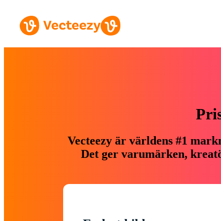
Pri
Vecteezy är världens #1 markn
Det ger varumärken, kreatör