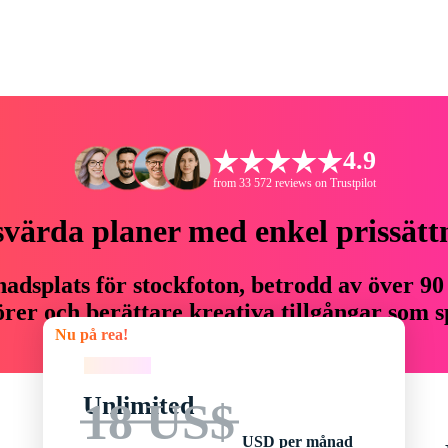
4.9
from 33 572 reviews on Trustpilot
svärda planer med enkel prissätt
adsplats för stockfoton, betrodd av över 90
er och berättare kreativa tillgångar som sp
Nu på rea!
budget.
Nu på rea!
Unlimited
18 US$
USD per månad