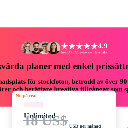
4.9
from 33 572 reviews on Trustpilot
svärda planer med enkel prissätt
adsplats för stockfoton, betrodd av över 90
er och berättare kreativa tillgångar som sp
Nu på rea!
budget.
Nu på rea!
Unlimited
18 US$
USD per månad