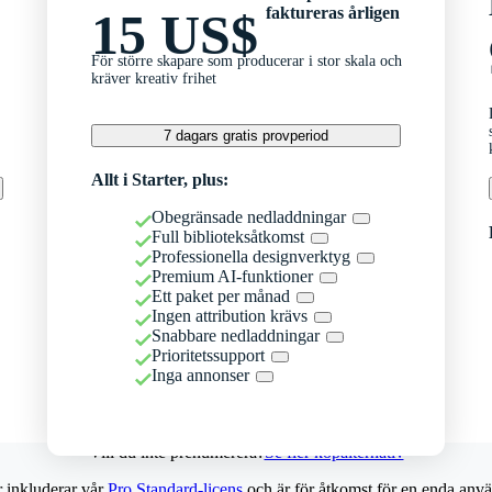
faktureras årligen
15 US$
För större skapare som producerar i stor skala och
kräver kreativ frihet
7 dagars gratis provperiod
Allt i Starter, plus:
Obegränsade nedladdningar
Full biblioteksåtkomst
Professionella designverktyg
Premium AI-funktioner
Ett paket per månad
Ingen attribution krävs
Snabbare nedladdningar
Prioritetssupport
Inga annonser
Vill du inte prenumerera?
Se fler köpalternativ
r inkluderar vår
Pro Standard-licens
och är för åtkomst för en enda anvä