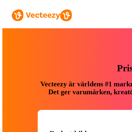
Pri
Vecteezy är världens #1 markn
Det ger varumärken, kreatör