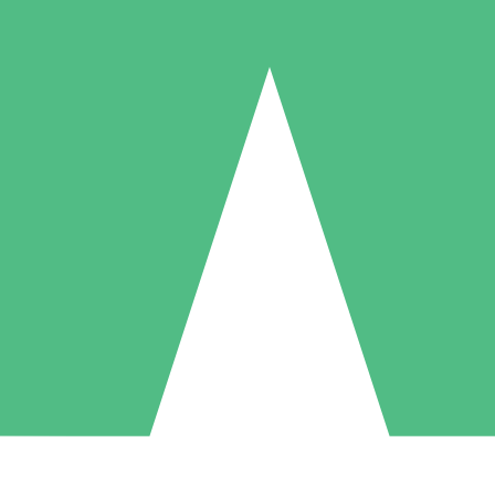
Individuella Kreditpaket
la per användning med nedladdningskrediter. Inget månatligt åtagande k
1 Nedladdningar
5 Nedladdningar
10 Nedladdningar
10
15
20
US$
00
US$
00
US$
00