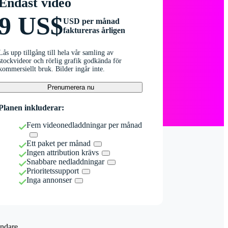
Endast video
9 US$
USD per månad
faktureras årligen
Lås upp tillgång till hela vår samling av
stockvideor och rörlig grafik godkända för
kommersiellt bruk. Bilder ingår inte.
Prenumerera nu
Planen inkluderar:
Fem videonedladdningar per månad
Ett paket per månad
Ingen attribution krävs
Snabbare nedladdningar
Prioritetssupport
Inga annonser
ndare.