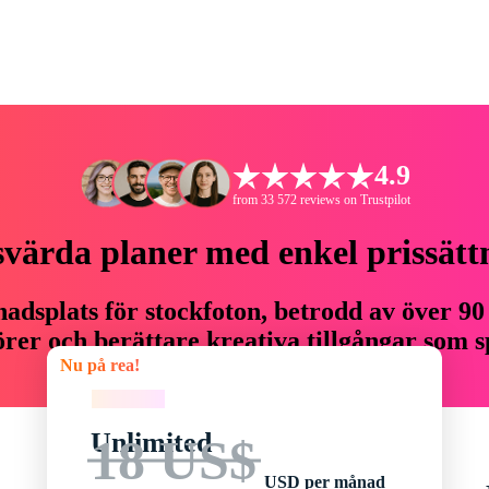
4.9
from 33 572 reviews on Trustpilot
svärda planer med enkel prissätt
adsplats för stockfoton, betrodd av över 90
er och berättare kreativa tillgångar som sp
Nu på rea!
budget.
Nu på rea!
Unlimited
18 US$
USD per månad