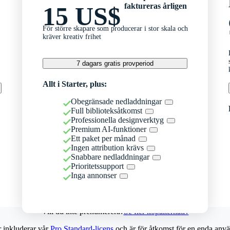
faktureras årligen
15 US$
För större skapare som producerar i stor skala och
kräver kreativ frihet
7 dagars gratis provperiod
Allt i Starter, plus:
Obegränsade nedladdningar
Full biblioteksåtkomst
Professionella designverktyg
Premium AI-funktioner
Ett paket per månad
Ingen attribution krävs
Snabbare nedladdningar
Prioritetssupport
Inga annonser
Vill du inte prenumerera?
Se fler köpalternativ
r inkluderar vår
Pro Standard-licens
och är för åtkomst för en enda anvä