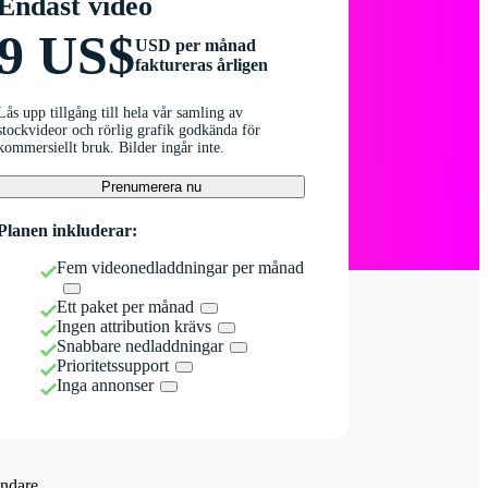
Endast video
9 US$
USD per månad
faktureras årligen
Lås upp tillgång till hela vår samling av
stockvideor och rörlig grafik godkända för
kommersiellt bruk. Bilder ingår inte.
Prenumerera nu
Planen inkluderar:
Fem videonedladdningar per månad
Ett paket per månad
Ingen attribution krävs
Snabbare nedladdningar
Prioritetssupport
Inga annonser
ndare.