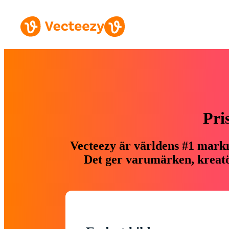
Pri
Vecteezy är världens #1 markn
Det ger varumärken, kreatör