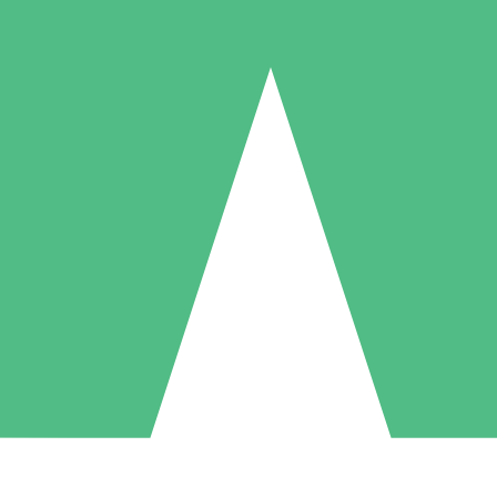
Individuella Kreditpaket
la per användning med nedladdningskrediter. Inget månatligt åtagande k
1 Nedladdningar
5 Nedladdningar
10 Nedladdningar
10
15
20
US$
00
US$
00
US$
00