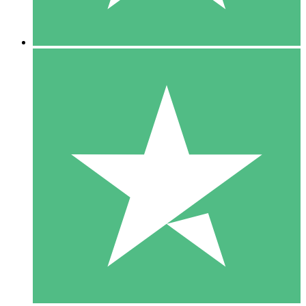
5 Nedladdningar
15
US$
00
10 Nedladdningar
20
US$
00