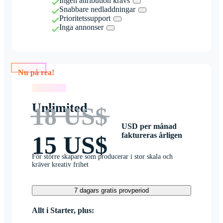
Ingen attribution krävs
Snabbare nedladdningar
Prioritetssupport
Inga annonser
Nu på rea!
Nu på rea!
Unlimited
18 US$
USD per månad
faktureras årligen
15 US$
För större skapare som producerar i stor skala och
kräver kreativ frihet
7 dagars gratis provperiod
Allt i Starter, plus: