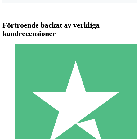
Förtroende backat av verkliga
kundrecensioner
Individuella Kreditpaket
Betala per användning med nedladdningskrediter. Inget
månatligt åtagande krävs.
1 Nedladdningar
10
US$
00