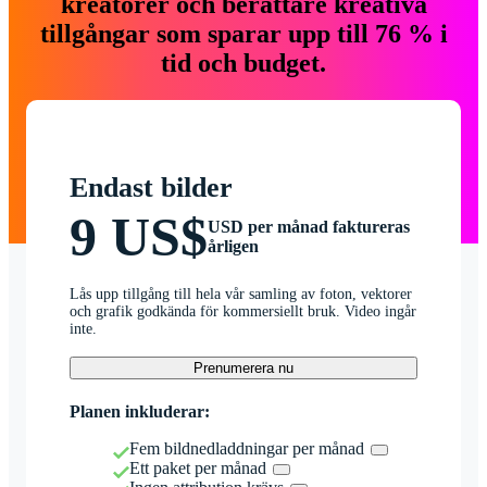
kreatörer och berättare kreativa
tillgångar som sparar upp till 76 % i
tid och budget.
Endast bilder
9 US$
USD per månad faktureras
årligen
Lås upp tillgång till hela vår samling av foton, vektorer
och grafik godkända för kommersiellt bruk. Video ingår
inte.
Prenumerera nu
Planen inkluderar:
Fem bildnedladdningar per månad
Ett paket per månad