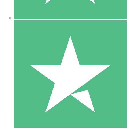
5 Nedladdningar
15
US$
00
10 Nedladdningar
20
US$
00