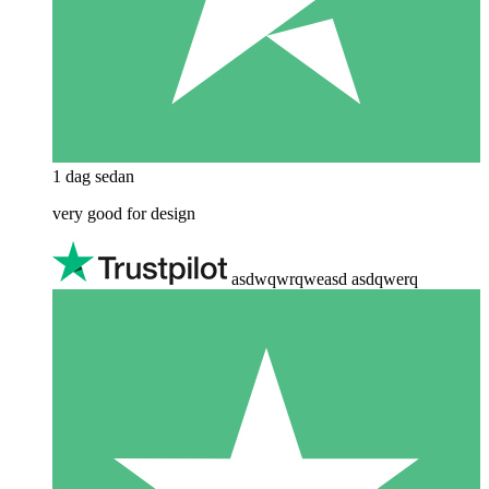
1 dag sedan
very good for design
asdwqwrqweasd asdqwerq