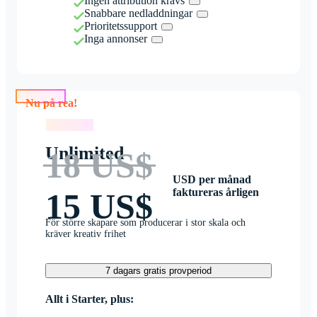
Ingen attribution krävs
Snabbare nedladdningar
Prioritetssupport
Inga annonser
Nu på rea!
Nu på rea!
Unlimited
18 US$
USD per månad
faktureras årligen
15 US$
För större skapare som producerar i stor skala och
kräver kreativ frihet
7 dagars gratis provperiod
Allt i Starter, plus: