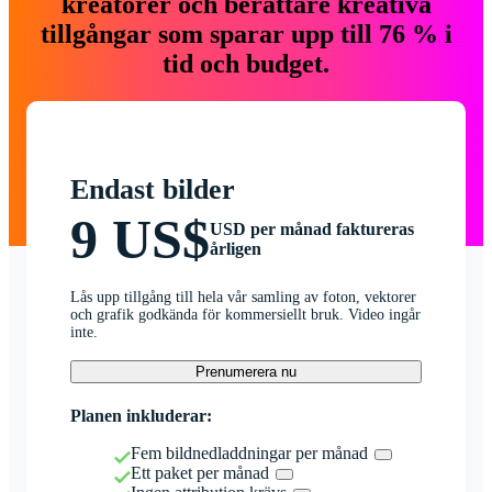
kreatörer och berättare kreativa
tillgångar som sparar upp till 76 % i
tid och budget.
Endast bilder
9 US$
USD per månad faktureras
årligen
Lås upp tillgång till hela vår samling av foton, vektorer
och grafik godkända för kommersiellt bruk. Video ingår
inte.
Prenumerera nu
Planen inkluderar:
Fem bildnedladdningar per månad
Ett paket per månad