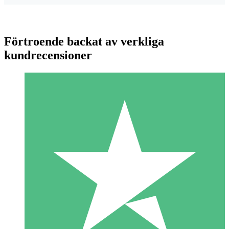
Förtroende backat av verkliga
kundrecensioner
Individuella Kreditpaket
Betala per användning med nedladdningskrediter. Inget
månatligt åtagande krävs.
1 Nedladdningar
10
US$
00