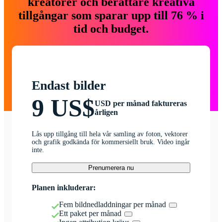
kreatörer och berättare kreativa
tillgångar som sparar upp till 76 % i
tid och budget.
Endast bilder
9 US$
USD per månad faktureras
årligen
Lås upp tillgång till hela vår samling av foton, vektorer
och grafik godkända för kommersiellt bruk. Video ingår
inte.
Prenumerera nu
Planen inkluderar:
Fem bildnedladdningar per månad
Ett paket per månad