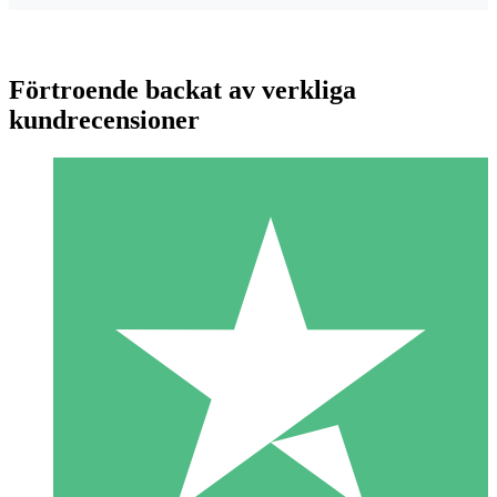
Förtroende backat av verkliga
kundrecensioner
Individuella Kreditpaket
Betala per användning med nedladdningskrediter. Inget
månatligt åtagande krävs.
1 Nedladdningar
10
US$
00