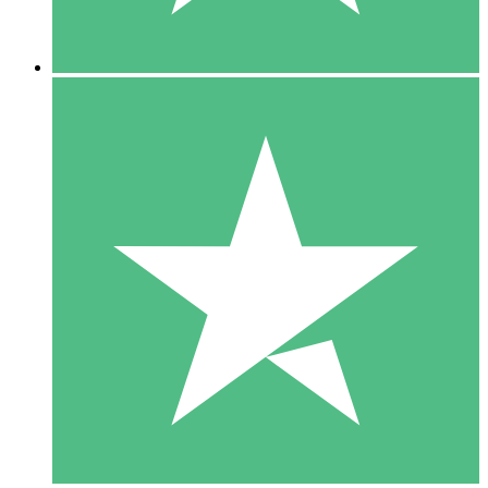
5 Nedladdningar
15
US$
00
10 Nedladdningar
20
US$
00