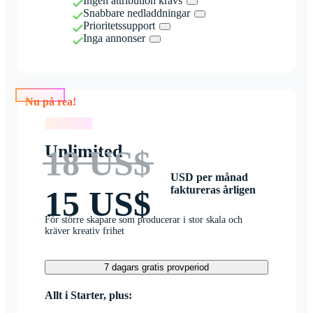
Ingen attribution krävs
Snabbare nedladdningar
Prioritetssupport
Inga annonser
Nu på rea!
Nu på rea!
Unlimited
18 US$
USD per månad
faktureras årligen
15 US$
För större skapare som producerar i stor skala och
kräver kreativ frihet
7 dagars gratis provperiod
Allt i Starter, plus: