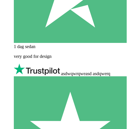
1 dag sedan
very good for design
asdwqwrqweasd asdqwerq