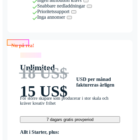
Ingen attribution krävs
Snabbare nedladdningar
Prioritetssupport
Inga annonser
Nu på rea!
Nu på rea!
Unlimited
18 US$
USD per månad
faktureras årligen
15 US$
För större skapare som producerar i stor skala och
kräver kreativ frihet
7 dagars gratis provperiod
Allt i Starter, plus: