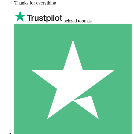
Thanks for everything
behzad toomas