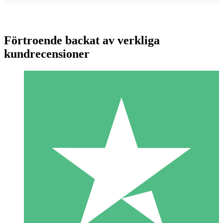
Förtroende backat av verkliga
kundrecensioner
Individuella Kreditpaket
Betala per användning med nedladdningskrediter. Inget
månatligt åtagande krävs.
1 Nedladdningar
10
US$
00