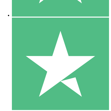
5 Nedladdningar
15
US$
00
10 Nedladdningar
20
US$
00