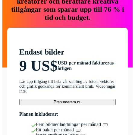
kreatörer och berättare kreativa
tillgångar som sparar upp till 76 % i
tid och budget.
Endast bilder
9 US$
USD per månad faktureras
årligen
Lås upp tillgång till hela vår samling av foton, vektorer
och grafik godkända för kommersiellt bruk. Video ingår
inte.
Prenumerera nu
Planen inkluderar:
Fem bildnedladdningar per månad
Ett paket per månad