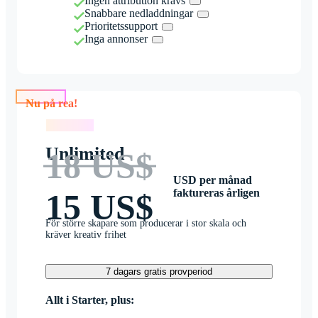
Ingen attribution krävs
Snabbare nedladdningar
Prioritetssupport
Inga annonser
Nu på rea!
Nu på rea!
Unlimited
18 US$
USD per månad
faktureras årligen
15 US$
För större skapare som producerar i stor skala och
kräver kreativ frihet
7 dagars gratis provperiod
Allt i Starter, plus: