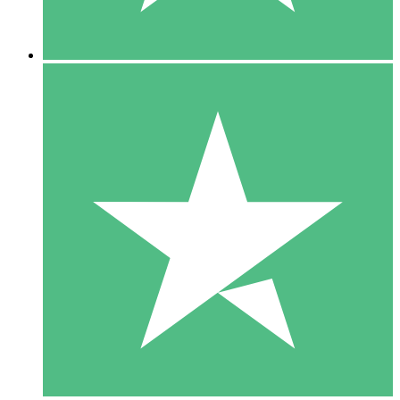
5 Nedladdningar
15
US$
00
10 Nedladdningar
20
US$
00