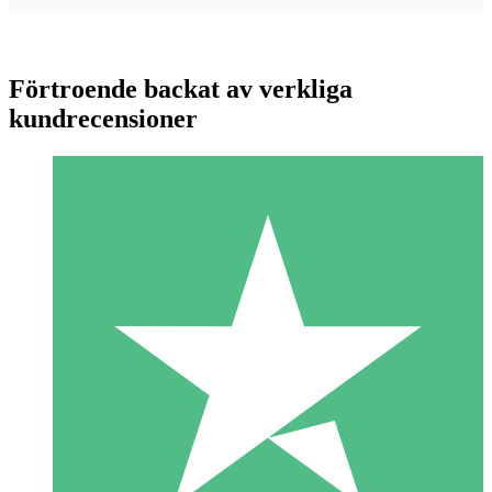
Förtroende backat av verkliga
kundrecensioner
Individuella Kreditpaket
Betala per användning med nedladdningskrediter. Inget
månatligt åtagande krävs.
1 Nedladdningar
10
US$
00