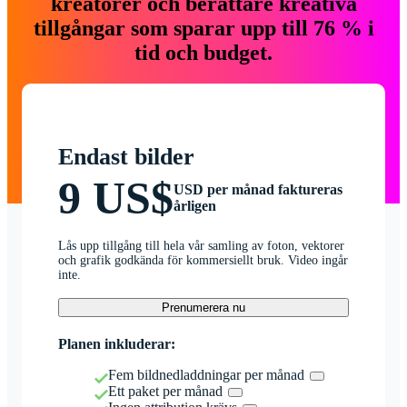
kreatörer och berättare kreativa
tillgångar som sparar upp till 76 % i
tid och budget.
Endast bilder
9 US$
USD per månad faktureras
årligen
Lås upp tillgång till hela vår samling av foton, vektorer
och grafik godkända för kommersiellt bruk. Video ingår
inte.
Prenumerera nu
Planen inkluderar:
Fem bildnedladdningar per månad
Ett paket per månad