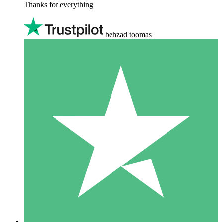
Thanks for everything
behzad toomas