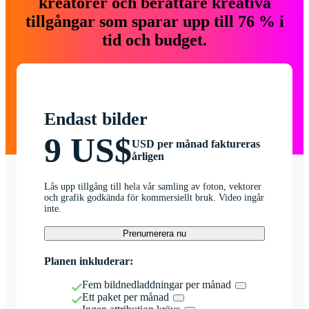
kreatörer och berättare kreativa
tillgångar som sparar upp till 76 % i
tid och budget.
Endast bilder
9 US$
USD per månad faktureras
årligen
Lås upp tillgång till hela vår samling av foton, vektorer
och grafik godkända för kommersiellt bruk. Video ingår
inte.
Prenumerera nu
Planen inkluderar:
Fem bildnedladdningar per månad
Ett paket per månad