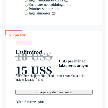
Ingen attribution krävs
Snabbare nedladdningar
Prioritetssupport
Inga annonser
Nu på rea!
Nu på rea!
Unlimited
18 US$
USD per månad
faktureras årligen
15 US$
För större skapare som producerar i stor skala och
kräver kreativ frihet
7 dagars gratis provperiod
Allt i Starter, plus: