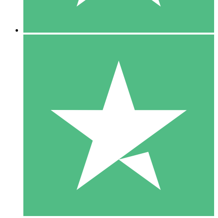
5 Nedladdningar
15
US$
00
10 Nedladdningar
20
US$
00