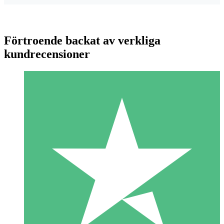
Förtroende backat av verkliga
kundrecensioner
Individuella Kreditpaket
Betala per användning med nedladdningskrediter. Inget
månatligt åtagande krävs.
1 Nedladdningar
10
US$
00