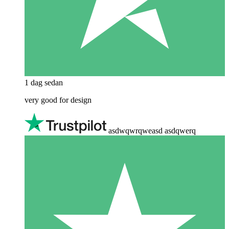
1 dag sedan
very good for design
asdwqwrqweasd asdqwerq