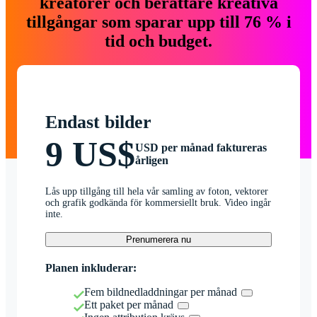
kreatörer och berättare kreativa
tillgångar som sparar upp till 76 % i
tid och budget.
Endast bilder
9 US$
USD per månad faktureras
årligen
Lås upp tillgång till hela vår samling av foton, vektorer
och grafik godkända för kommersiellt bruk. Video ingår
inte.
Prenumerera nu
Planen inkluderar:
Fem bildnedladdningar per månad
Ett paket per månad