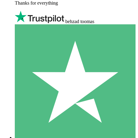
Thanks for everything
behzad toomas