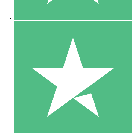
5 Nedladdningar
15
US$
00
10 Nedladdningar
20
US$
00