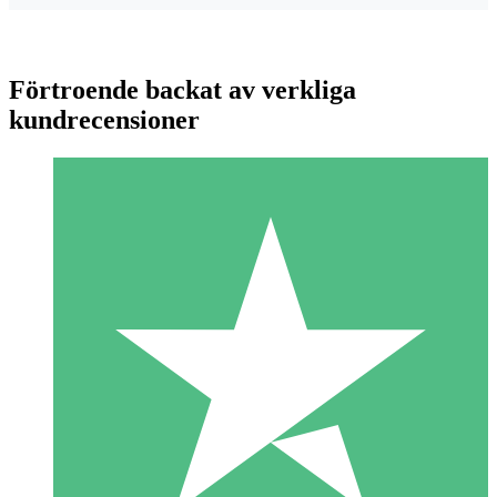
Förtroende backat av verkliga
kundrecensioner
Individuella Kreditpaket
Betala per användning med nedladdningskrediter. Inget
månatligt åtagande krävs.
1 Nedladdningar
10
US$
00