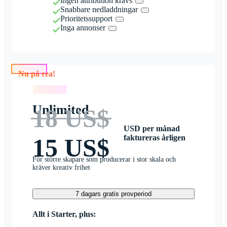
Ingen attribution krävs
Snabbare nedladdningar
Prioritetssupport
Inga annonser
Nu på rea!
Nu på rea!
Unlimited
18 US$
USD per månad
faktureras årligen
15 US$
För större skapare som producerar i stor skala och
kräver kreativ frihet
7 dagars gratis provperiod
Allt i Starter, plus: