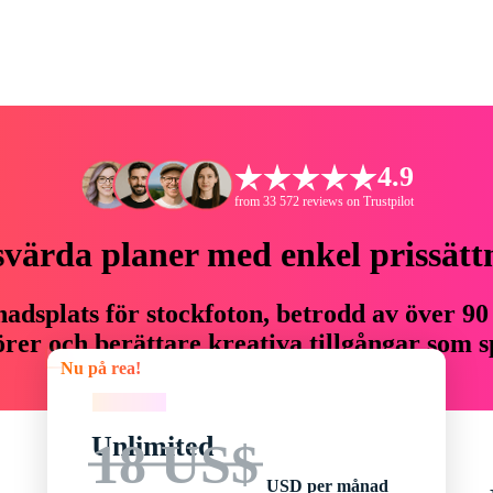
4.9
from 33 572 reviews on Trustpilot
svärda planer med enkel prissätt
adsplats för stockfoton, betrodd av över 90
er och berättare kreativa tillgångar som sp
Nu på rea!
budget.
Nu på rea!
Unlimited
18 US$
USD per månad