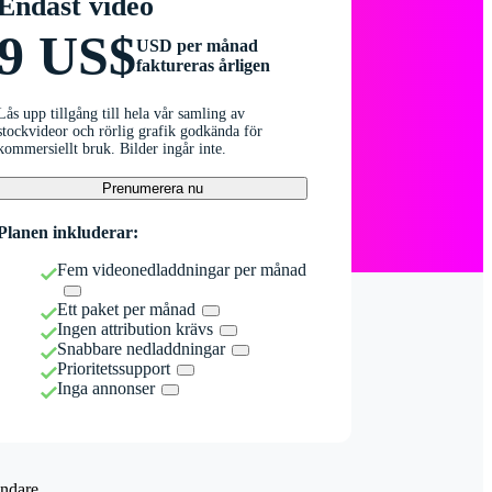
Endast video
9 US$
USD per månad
faktureras årligen
Lås upp tillgång till hela vår samling av
stockvideor och rörlig grafik godkända för
kommersiellt bruk. Bilder ingår inte.
Prenumerera nu
Planen inkluderar:
Fem videonedladdningar per månad
Ett paket per månad
Ingen attribution krävs
Snabbare nedladdningar
Prioritetssupport
Inga annonser
ndare.