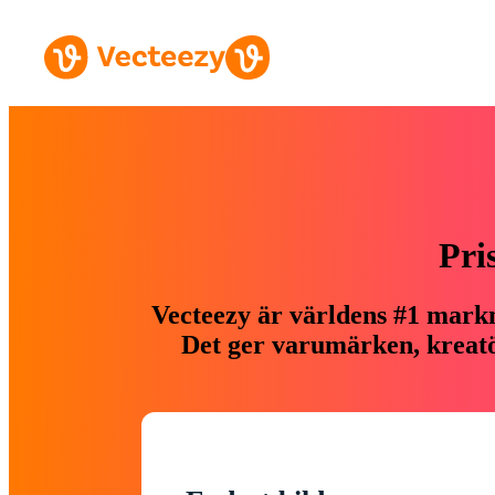
Pri
Vecteezy är världens #1 markn
Det ger varumärken, kreatör