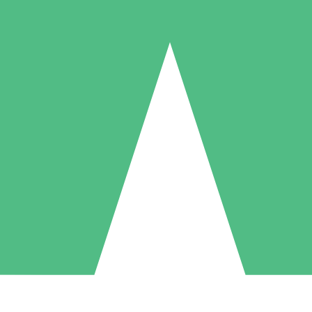
Individuella Kreditpaket
la per användning med nedladdningskrediter. Inget månatligt åtagande k
1 Nedladdningar
5 Nedladdningar
10 Nedladdningar
10
15
20
US$
00
US$
00
US$
00