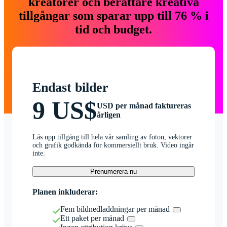
kreatörer och berättare kreativa
tillgångar som sparar upp till 76 % i
tid och budget.
Endast bilder
9 US$
USD per månad faktureras
årligen
Lås upp tillgång till hela vår samling av foton, vektorer
och grafik godkända för kommersiellt bruk. Video ingår
inte.
Prenumerera nu
Planen inkluderar:
Fem bildnedladdningar per månad
Ett paket per månad