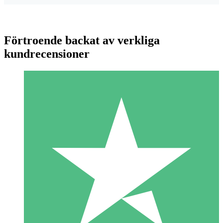
Förtroende backat av verkliga
kundrecensioner
Individuella Kreditpaket
Betala per användning med nedladdningskrediter. Inget
månatligt åtagande krävs.
1 Nedladdningar
10
US$
00