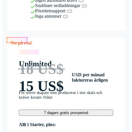
Ingen attribution krävs
Snabbare nedladdningar
Prioritetssupport
Inga annonser
Nu på rea!
Nu på rea!
Unlimited
18 US$
USD per månad
faktureras årligen
15 US$
För större skapare som producerar i stor skala och
kräver kreativ frihet
7 dagars gratis provperiod
Allt i Starter, plus: