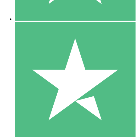
5 Nedladdningar
15
US$
00
10 Nedladdningar
20
US$
00