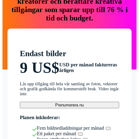
kreatörer och berättare kreativa
tillgångar som sparar upp till 76 % i
tid och budget.
Endast bilder
9 US$
USD per månad faktureras
årligen
Lås upp tillgång till hela vår samling av foton, vektorer
och grafik godkända för kommersiellt bruk. Video ingår
inte.
Prenumerera nu
Planen inkluderar:
Fem bildnedladdningar per månad
Ett paket per månad