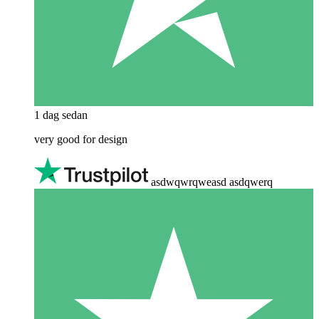
1 dag sedan
very good for design
asdwqwrqweasd asdqwerq