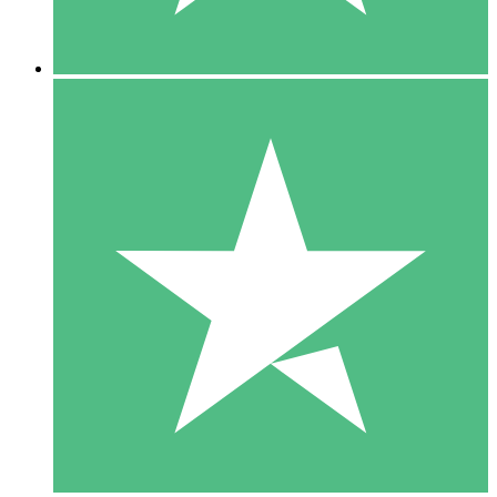
5 Nedladdningar
15
US$
00
10 Nedladdningar
20
US$
00