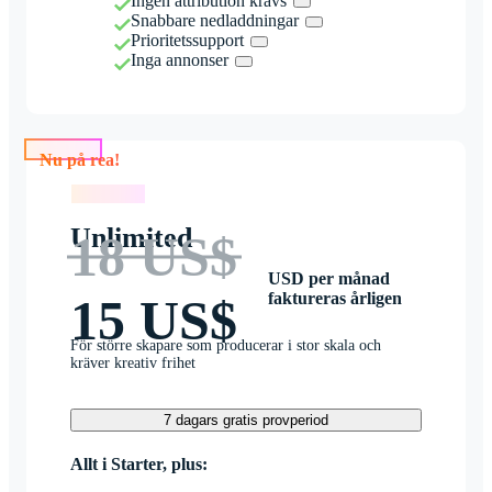
Ingen attribution krävs
Snabbare nedladdningar
Prioritetssupport
Inga annonser
Nu på rea!
Nu på rea!
Unlimited
18 US$
USD per månad
faktureras årligen
15 US$
För större skapare som producerar i stor skala och
kräver kreativ frihet
7 dagars gratis provperiod
Allt i Starter, plus: