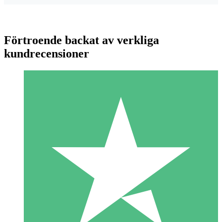
Förtroende backat av verkliga
kundrecensioner
Individuella Kreditpaket
Betala per användning med nedladdningskrediter. Inget
månatligt åtagande krävs.
1 Nedladdningar
10
US$
00