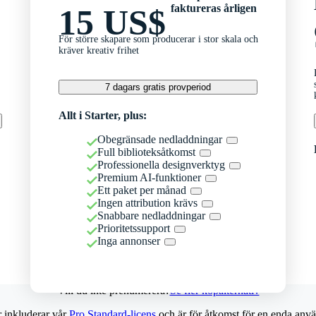
faktureras årligen
15 US$
För större skapare som producerar i stor skala och
kräver kreativ frihet
7 dagars gratis provperiod
Allt i Starter, plus:
Obegränsade nedladdningar
Full biblioteksåtkomst
Professionella designverktyg
Premium AI-funktioner
Ett paket per månad
Ingen attribution krävs
Snabbare nedladdningar
Prioritetssupport
Inga annonser
Vill du inte prenumerera?
Se fler köpalternativ
r inkluderar vår
Pro Standard-licens
och är för åtkomst för en enda anvä