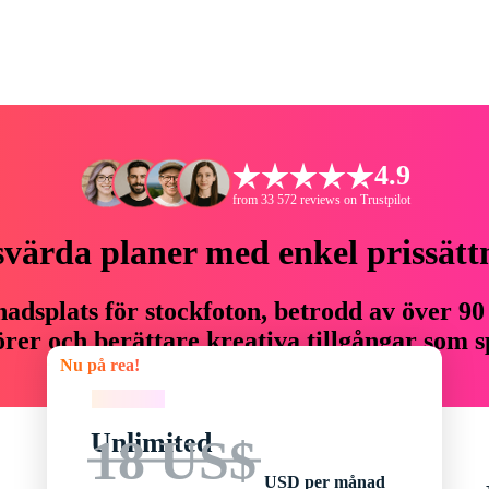
4.9
from 33 572 reviews on Trustpilot
svärda planer med enkel prissätt
adsplats för stockfoton, betrodd av över 90
er och berättare kreativa tillgångar som sp
Nu på rea!
budget.
Nu på rea!
Unlimited
18 US$
USD per månad