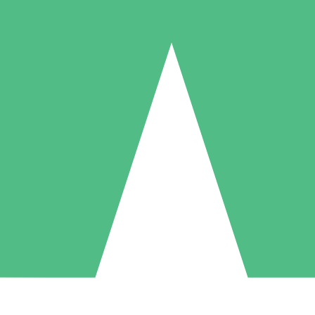
Individuella Kreditpaket
la per användning med nedladdningskrediter. Inget månatligt åtagande k
1 Nedladdningar
5 Nedladdningar
10 Nedladdningar
10
15
20
US$
00
US$
00
US$
00