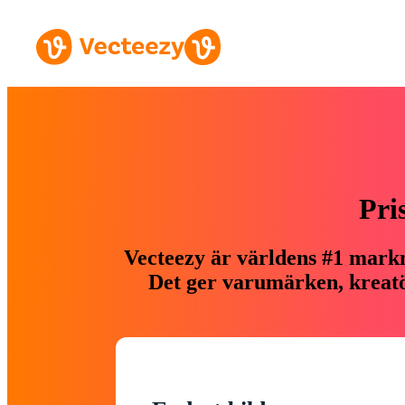
Pri
Vecteezy är världens #1 markn
Det ger varumärken, kreatör