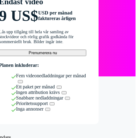
Endast video
9 US$
USD per månad
faktureras årligen
Lås upp tillgång till hela vår samling av
stockvideor och rörlig grafik godkända för
kommersiellt bruk. Bilder ingår inte.
Prenumerera nu
Planen inkluderar:
Fem videonedladdningar per månad
Ett paket per månad
Ingen attribution krävs
Snabbare nedladdningar
Prioritetssupport
Inga annonser
ndare.