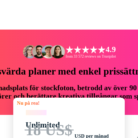
4.9
from 33 572 reviews on Trustpilot
svärda planer med enkel prissätt
adsplats för stockfoton, betrodd av över 90
er och berättare kreativa tillgångar som sp
Nu på rea!
budget.
Nu på rea!
Unlimited
18 US$
USD per månad