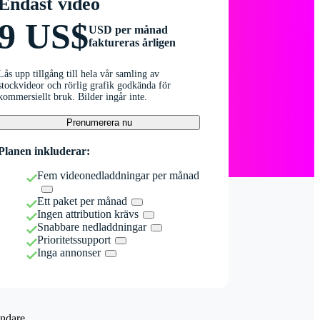
Endast video
9 US$
USD per månad
faktureras årligen
Lås upp tillgång till hela vår samling av
stockvideor och rörlig grafik godkända för
kommersiellt bruk. Bilder ingår inte.
Prenumerera nu
Planen inkluderar:
Fem videonedladdningar per månad
Ett paket per månad
Ingen attribution krävs
Snabbare nedladdningar
Prioritetssupport
Inga annonser
ndare.