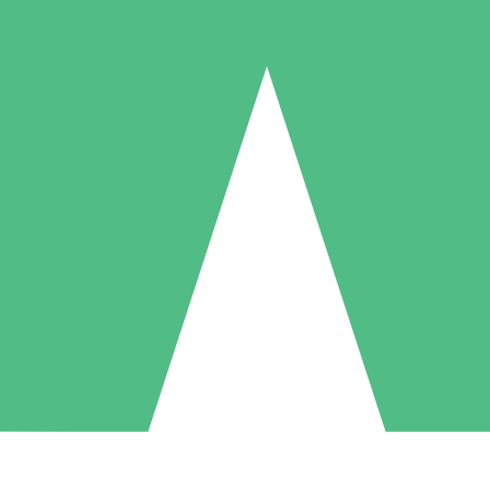
Individuella Kreditpaket
la per användning med nedladdningskrediter. Inget månatligt åtagande k
1 Nedladdningar
5 Nedladdningar
10 Nedladdningar
10
15
20
US$
00
US$
00
US$
00