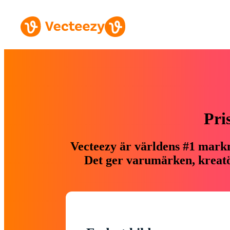
Pri
Vecteezy är världens #1 markn
Det ger varumärken, kreatör