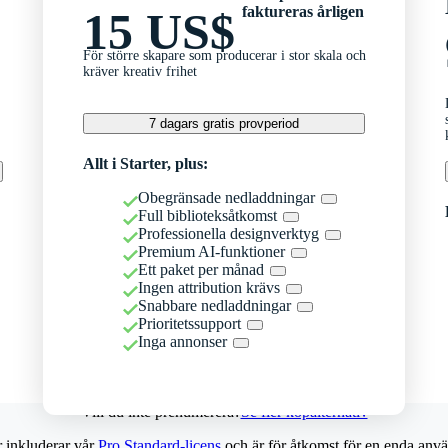
faktureras årligen
15 US$
För större skapare som producerar i stor skala och
kräver kreativ frihet
7 dagars gratis provperiod
Allt i Starter, plus:
Obegränsade nedladdningar
Full biblioteksåtkomst
Professionella designverktyg
Premium AI-funktioner
Ett paket per månad
Ingen attribution krävs
Snabbare nedladdningar
Prioritetssupport
Inga annonser
Vill du inte prenumerera?
Se fler köpalternativ
r inkluderar vår
Pro Standard-licens
och är för åtkomst för en enda anvä