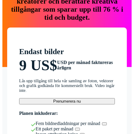
kreatörer och berättare kreativa
tillgångar som sparar upp till 76 % i
tid och budget.
Endast bilder
9 US$
USD per månad faktureras
årligen
Lås upp tillgång till hela vår samling av foton, vektorer
och grafik godkända för kommersiellt bruk. Video ingår
inte.
Prenumerera nu
Planen inkluderar:
Fem bildnedladdningar per månad
Ett paket per månad