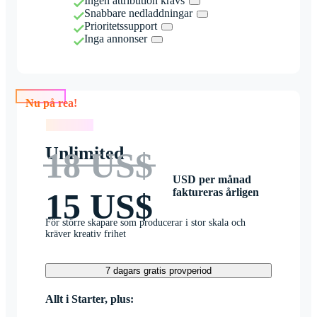
Ingen attribution krävs
Snabbare nedladdningar
Prioritetssupport
Inga annonser
Nu på rea!
Nu på rea!
Unlimited
18 US$
USD per månad
faktureras årligen
15 US$
För större skapare som producerar i stor skala och
kräver kreativ frihet
7 dagars gratis provperiod
Allt i Starter, plus: