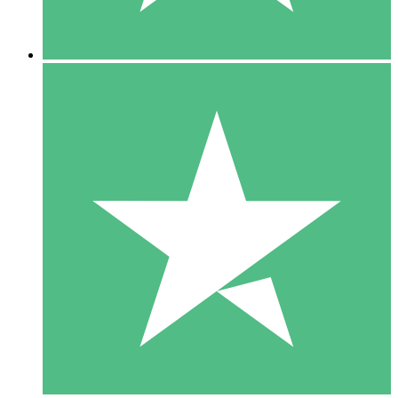
5 Nedladdningar
15
US$
00
10 Nedladdningar
20
US$
00