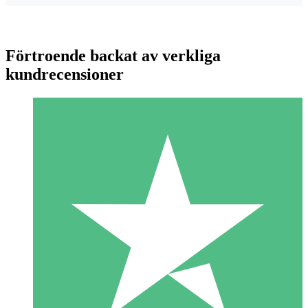
Förtroende backat av verkliga
kundrecensioner
Individuella Kreditpaket
Betala per användning med nedladdningskrediter. Inget
månatligt åtagande krävs.
1 Nedladdningar
10
US$
00