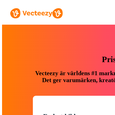
Pri
Vecteezy är världens #1 markn
Det ger varumärken, kreatör