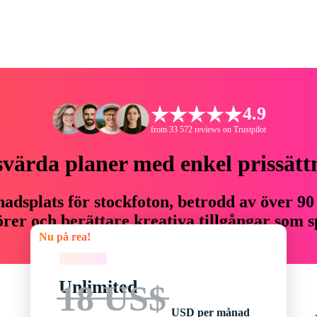
4.9
from 33 572 reviews on Trustpilot
svärda planer med enkel prissätt
adsplats för stockfoton, betrodd av över 90
er och berättare kreativa tillgångar som sp
Nu på rea!
budget.
Nu på rea!
Unlimited
18 US$
USD per månad