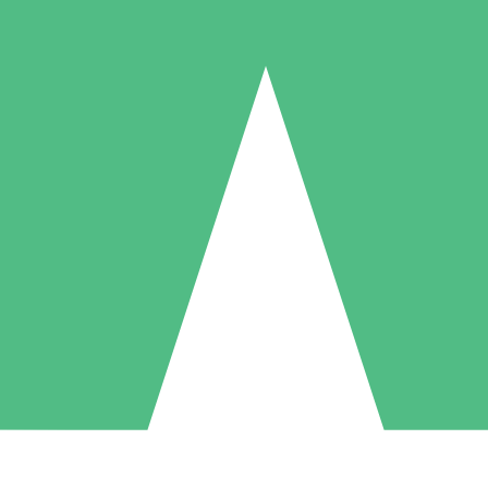
Individuella Kreditpaket
la per användning med nedladdningskrediter. Inget månatligt åtagande k
1 Nedladdningar
5 Nedladdningar
10 Nedladdningar
10
15
20
US$
00
US$
00
US$
00