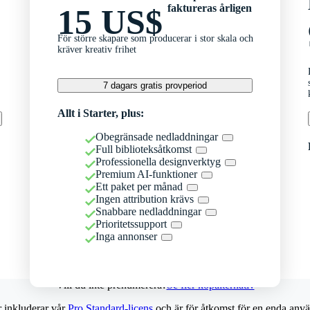
faktureras årligen
15 US$
För större skapare som producerar i stor skala och
kräver kreativ frihet
7 dagars gratis provperiod
Allt i Starter, plus:
Obegränsade nedladdningar
Full biblioteksåtkomst
Professionella designverktyg
Premium AI-funktioner
Ett paket per månad
Ingen attribution krävs
Snabbare nedladdningar
Prioritetssupport
Inga annonser
Vill du inte prenumerera?
Se fler köpalternativ
r inkluderar vår
Pro Standard-licens
och är för åtkomst för en enda anvä