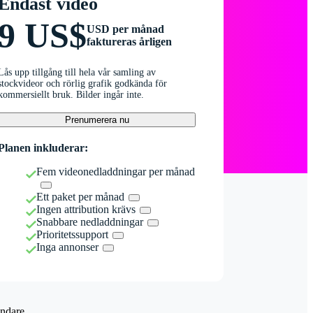
Endast video
9 US$
USD per månad
faktureras årligen
Lås upp tillgång till hela vår samling av
stockvideor och rörlig grafik godkända för
kommersiellt bruk. Bilder ingår inte.
Prenumerera nu
Planen inkluderar:
Fem videonedladdningar per månad
Ett paket per månad
Ingen attribution krävs
Snabbare nedladdningar
Prioritetssupport
Inga annonser
ndare.