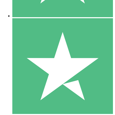
5 Nedladdningar
15
US$
00
10 Nedladdningar
20
US$
00