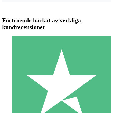
Förtroende backat av verkliga
kundrecensioner
Individuella Kreditpaket
Betala per användning med nedladdningskrediter. Inget
månatligt åtagande krävs.
1 Nedladdningar
10
US$
00