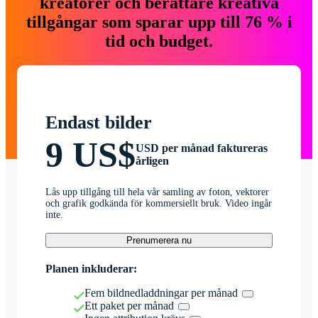
kreatörer och berättare kreativa
tillgångar som sparar upp till 76 % i
tid och budget.
Endast bilder
9 US$
USD per månad faktureras
årligen
Lås upp tillgång till hela vår samling av foton, vektorer
och grafik godkända för kommersiellt bruk. Video ingår
inte.
Prenumerera nu
Planen inkluderar:
Fem bildnedladdningar per månad
Ett paket per månad