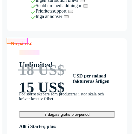
Ingen attribution krävs
Snabbare nedladdningar
Prioritetssupport
Inga annonser
Nu på rea!
Nu på rea!
Unlimited
18 US$
USD per månad
faktureras årligen
15 US$
För större skapare som producerar i stor skala och
kräver kreativ frihet
7 dagars gratis provperiod
Allt i Starter, plus: