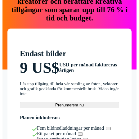
kreatörer och berättare kreativa
tillgångar som sparar upp till 76 % i
tid och budget.
Endast bilder
9 US$
USD per månad faktureras
årligen
Lås upp tillgång till hela vår samling av foton, vektorer
och grafik godkända för kommersiellt bruk. Video ingår
inte.
Prenumerera nu
Planen inkluderar:
Fem bildnedladdningar per månad
Ett paket per månad