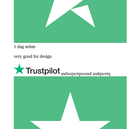
1 dag sedan
very good for design
asdwqwrqweasd asdqwerq