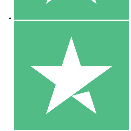
5 Nedladdningar
15
US$
00
10 Nedladdningar
20
US$
00