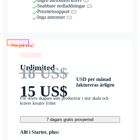
Ingen attribution krävs
Snabbare nedladdningar
Prioritetssupport
Inga annonser
Nu på rea!
Nu på rea!
Unlimited
18 US$
USD per månad
faktureras årligen
15 US$
För större skapare som producerar i stor skala och
kräver kreativ frihet
7 dagars gratis provperiod
Allt i Starter, plus: