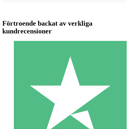
Förtroende backat av verkliga
kundrecensioner
Individuella Kreditpaket
Betala per användning med nedladdningskrediter. Inget
månatligt åtagande krävs.
1 Nedladdningar
10
US$
00