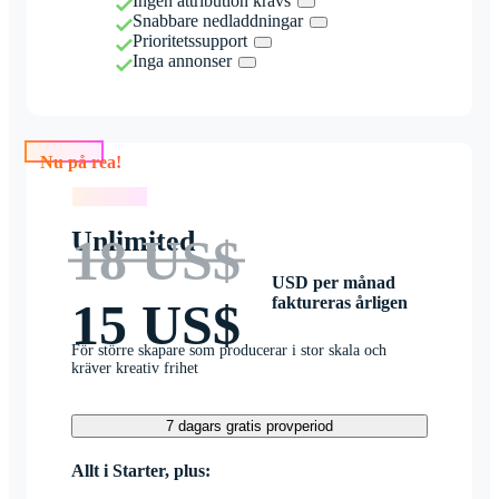
Ingen attribution krävs
Snabbare nedladdningar
Prioritetssupport
Inga annonser
Nu på rea!
Nu på rea!
Unlimited
18 US$
USD per månad
faktureras årligen
15 US$
För större skapare som producerar i stor skala och
kräver kreativ frihet
7 dagars gratis provperiod
Allt i Starter, plus: