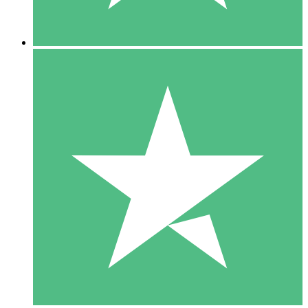
5 Nedladdningar
15
US$
00
10 Nedladdningar
20
US$
00