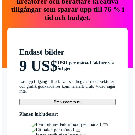
kreatörer och berättare kreativa
tillgångar som sparar upp till 76 % i
tid och budget.
Endast bilder
9 US$
USD per månad faktureras
årligen
Lås upp tillgång till hela vår samling av foton, vektorer
och grafik godkända för kommersiellt bruk. Video ingår
inte.
Prenumerera nu
Planen inkluderar:
Fem bildnedladdningar per månad
Ett paket per månad