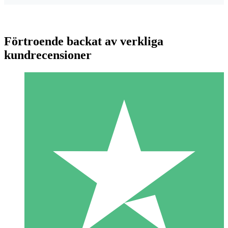
Förtroende backat av verkliga
kundrecensioner
Individuella Kreditpaket
Betala per användning med nedladdningskrediter. Inget
månatligt åtagande krävs.
1 Nedladdningar
10
US$
00