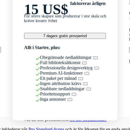
faktureras årligen
15 US$
För större skapare som producerar i stor skala och
kräver kreativ frihet
7 dagars gratis provperiod
Allt i Starter, plus:
Obegränsade nedladdningar
Full biblioteksåtkomst
Professionella designverktyg
Premium AI-funktioner
Ett paket per månad
Ingen attribution krävs
Snabbare nedladdningar
Prioritetssupport
Inga annonser
Vill du inte prenumerera?
Se fler köpalternativ
r inkluderar vår
Pro Standard-licens
och är för åtkomst för en enda anvä