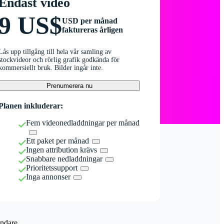
Endast video
9 US$
USD per månad
faktureras årligen
Lås upp tillgång till hela vår samling av
stockvideor och rörlig grafik godkända för
kommersiellt bruk. Bilder ingår inte.
Prenumerera nu
Planen inkluderar:
Fem videonedladdningar per månad
Ett paket per månad
Ingen attribution krävs
Snabbare nedladdningar
Prioritetssupport
Inga annonser
ndare.