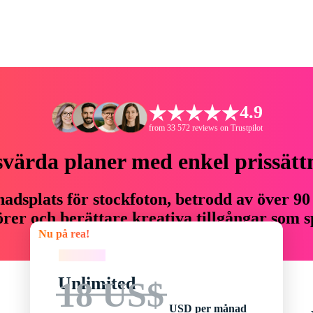
4.9
from 33 572 reviews on Trustpilot
svärda planer med enkel prissätt
adsplats för stockfoton, betrodd av över 90
er och berättare kreativa tillgångar som sp
Nu på rea!
budget.
Nu på rea!
Unlimited
18 US$
USD per månad