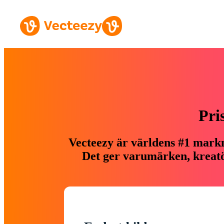
Pri
Vecteezy är världens #1 markn
Det ger varumärken, kreatör