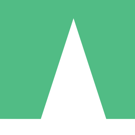
Individuella Kreditpaket
la per användning med nedladdningskrediter. Inget månatligt åtagande k
1 Nedladdningar
5 Nedladdningar
10 Nedladdningar
10
15
20
US$
00
US$
00
US$
00