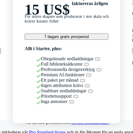
faktureras årligen
15 US$
För större skapare som producerar i stor skala och
kräver kreativ frihet
7 dagars gratis provperiod
Allt i Starter, plus:
Obegränsade nedladdningar
Full biblioteksåtkomst
Professionella designverktyg
Premium AI-funktioner
Ett paket per månad
Ingen attribution krävs
Snabbare nedladdningar
Prioritetssupport
Inga annonser
Vill du inte prenumerera?
Se fler köpalternativ
r inkluderar vår
Pro Standard-licens
och är för åtkomst för en enda anvä