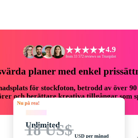
4.9
from 33 572 reviews on Trustpilot
svärda planer med enkel prissätt
adsplats för stockfoton, betrodd av över 90
er och berättare kreativa tillgångar som sp
Nu på rea!
budget.
Nu på rea!
Unlimited
18 US$
USD per månad