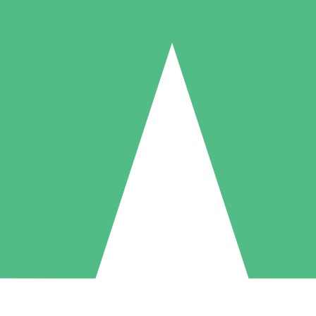
Individuella Kreditpaket
la per användning med nedladdningskrediter. Inget månatligt åtagande k
1 Nedladdningar
5 Nedladdningar
10 Nedladdningar
10
15
20
US$
00
US$
00
US$
00