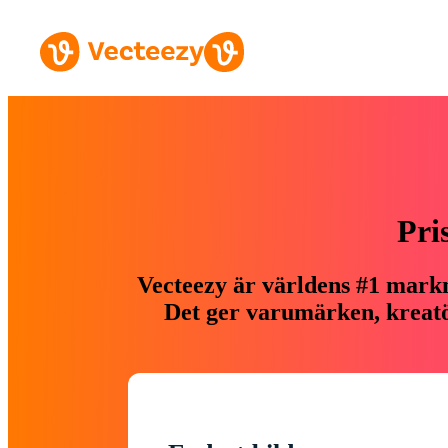
Pri
Vecteezy är världens #1 markn
Det ger varumärken, kreatör