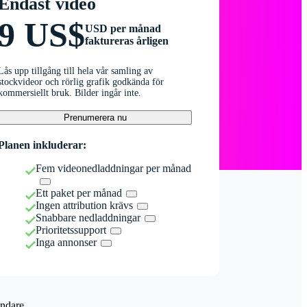
Endast video
9 US$
USD per månad
faktureras årligen
Lås upp tillgång till hela vår samling av
stockvideor och rörlig grafik godkända för
kommersiellt bruk. Bilder ingår inte.
Prenumerera nu
Planen inkluderar:
Fem videonedladdningar per månad
Ett paket per månad
Ingen attribution krävs
Snabbare nedladdningar
Prioritetssupport
Inga annonser
ndare.