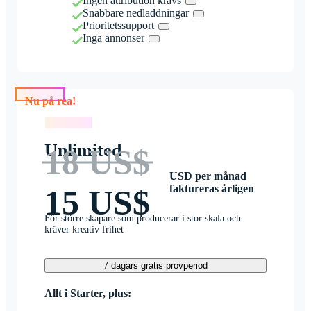
Ingen attribution krävs
Snabbare nedladdningar
Prioritetssupport
Inga annonser
Nu på rea!
Nu på rea!
Unlimited
18 US$
USD per månad
faktureras årligen
15 US$
För större skapare som producerar i stor skala och
kräver kreativ frihet
7 dagars gratis provperiod
Allt i Starter, plus: