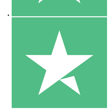
5 Nedladdningar
15
US$
00
10 Nedladdningar
20
US$
00