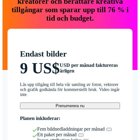
kreatörer och berättare kreativa
tillgångar som sparar upp till 76 % i
tid och budget.
Endast bilder
9 US$
USD per månad faktureras
årligen
Lås upp tillgång till hela vår samling av foton, vektorer
och grafik godkända för kommersiellt bruk. Video ingår
inte.
Prenumerera nu
Planen inkluderar:
Fem bildnedladdningar per månad
Ett paket per månad