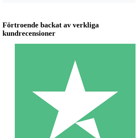
Förtroende backat av verkliga
kundrecensioner
Individuella Kreditpaket
Betala per användning med nedladdningskrediter. Inget
månatligt åtagande krävs.
1 Nedladdningar
10
US$
00