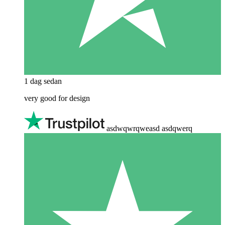
1 dag sedan
very good for design
asdwqwrqweasd asdqwerq