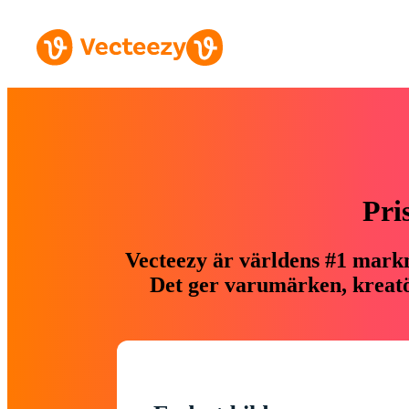
Pri
Vecteezy är världens #1 markn
Det ger varumärken, kreatör