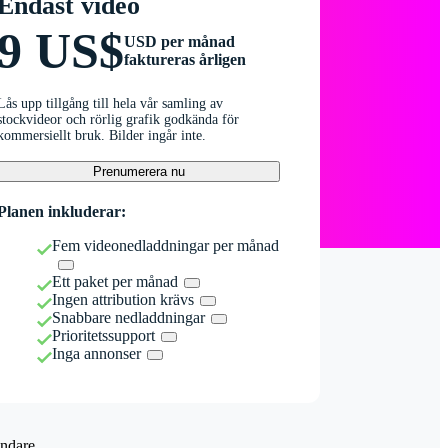
Endast video
9 US$
USD per månad
faktureras årligen
Lås upp tillgång till hela vår samling av
stockvideor och rörlig grafik godkända för
kommersiellt bruk. Bilder ingår inte.
Prenumerera nu
Planen inkluderar:
Fem videonedladdningar per månad
Ett paket per månad
Ingen attribution krävs
Snabbare nedladdningar
Prioritetssupport
Inga annonser
ndare.