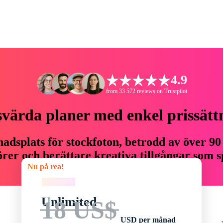
4.9
from 33 572 reviews on Trustpilot
svärda planer med enkel prissätt
adsplats för stockfoton, betrodd av över 90
er och berättare kreativa tillgångar som sp
Nu på rea!
budget.
Nu på rea!
Unlimited
18 US$
USD per månad