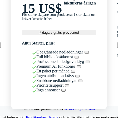
faktureras årligen
15 US$
För större skapare som producerar i stor skala och
kräver kreativ frihet
7 dagars gratis provperiod
Allt i Starter, plus:
Obegränsade nedladdningar
Full biblioteksåtkomst
Professionella designverktyg
Premium AI-funktioner
Ett paket per månad
Ingen attribution krävs
Snabbare nedladdningar
Prioritetssupport
Inga annonser
Vill du inte prenumerera?
Se fler köpalternativ
r inkluderar vår
Pro Standard-licens
och är för åtkomst för en enda anvä