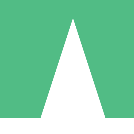
Individuella Kreditpaket
la per användning med nedladdningskrediter. Inget månatligt åtagande k
1 Nedladdningar
5 Nedladdningar
10 Nedladdningar
10
15
20
US$
00
US$
00
US$
00