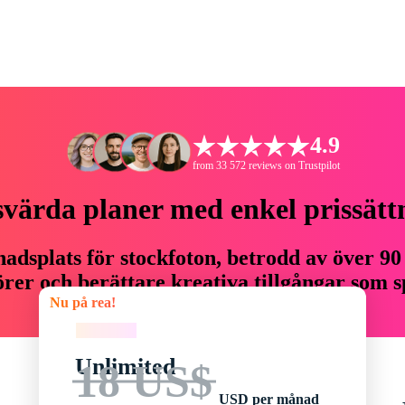
4.9
from 33 572 reviews on Trustpilot
svärda planer med enkel prissätt
adsplats för stockfoton, betrodd av över 90
er och berättare kreativa tillgångar som sp
Nu på rea!
budget.
Nu på rea!
Unlimited
18 US$
USD per månad