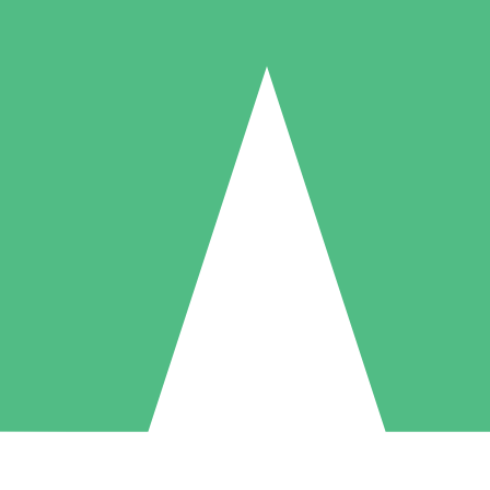
Individuella Kreditpaket
la per användning med nedladdningskrediter. Inget månatligt åtagande k
1 Nedladdningar
5 Nedladdningar
10 Nedladdningar
10
15
20
US$
00
US$
00
US$
00