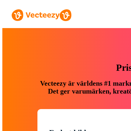
Pri
Vecteezy är världens #1 markn
Det ger varumärken, kreatör