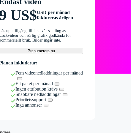
Endast video
9 US$
USD per månad
faktureras årligen
Lås upp tillgång till hela vår samling av
stockvideor och rörlig grafik godkända för
kommersiellt bruk. Bilder ingår inte.
Prenumerera nu
Planen inkluderar:
Fem videonedladdningar per månad
Ett paket per månad
Ingen attribution krävs
Snabbare nedladdningar
Prioritetssupport
Inga annonser
ndare.