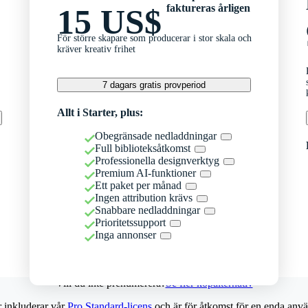
faktureras årligen
15 US$
För större skapare som producerar i stor skala och
kräver kreativ frihet
7 dagars gratis provperiod
Allt i Starter, plus:
Obegränsade nedladdningar
Full biblioteksåtkomst
Professionella designverktyg
Premium AI-funktioner
Ett paket per månad
Ingen attribution krävs
Snabbare nedladdningar
Prioritetssupport
Inga annonser
Vill du inte prenumerera?
Se fler köpalternativ
r inkluderar vår
Pro Standard-licens
och är för åtkomst för en enda anvä