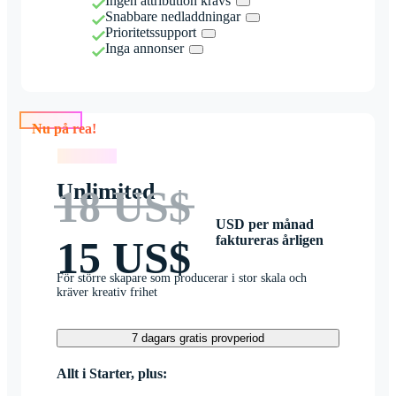
Ingen attribution krävs
Snabbare nedladdningar
Prioritetssupport
Inga annonser
Nu på rea!
Nu på rea!
Unlimited
18 US$
USD per månad
faktureras årligen
15 US$
För större skapare som producerar i stor skala och
kräver kreativ frihet
7 dagars gratis provperiod
Allt i Starter, plus: