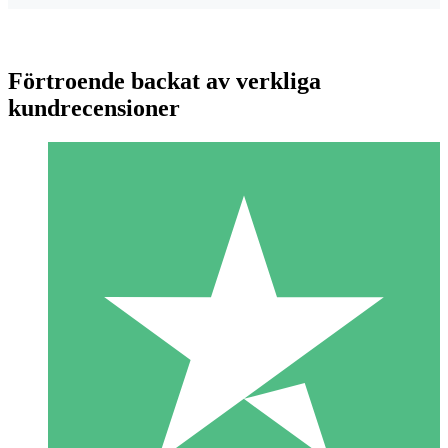
Förtroende backat av verkliga
kundrecensioner
Individuella Kreditpaket
Betala per användning med nedladdningskrediter. Inget
månatligt åtagande krävs.
1 Nedladdningar
10
US$
00