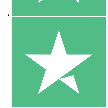
5 Nedladdningar
15
US$
00
10 Nedladdningar
20
US$
00