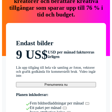
kreatörer och berättare kreativa
tillgångar som sparar upp till 76 % i
tid och budget.
Endast bilder
9 US$
USD per månad faktureras
årligen
Lås upp tillgång till hela vår samling av foton, vektorer
och grafik godkända för kommersiellt bruk. Video ingår
inte.
Prenumerera nu
Planen inkluderar:
Fem bildnedladdningar per månad
Ett paket per månad