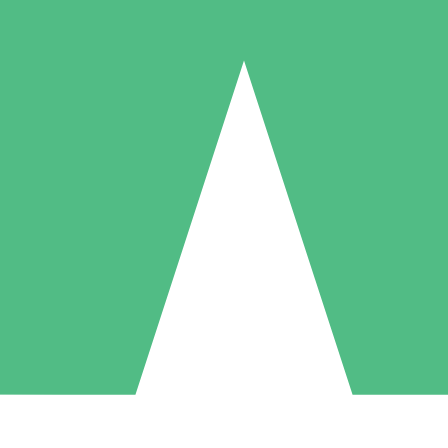
Individuella Kreditpaket
la per användning med nedladdningskrediter. Inget månatligt åtagande k
1 Nedladdningar
5 Nedladdningar
10 Nedladdningar
10
15
20
US$
00
US$
00
US$
00