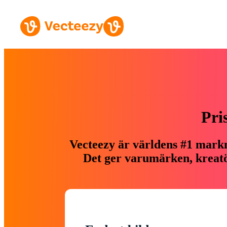
Pri
Vecteezy är världens #1 markn
Det ger varumärken, kreatör