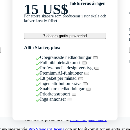
faktureras årligen
15 US$
För större skapare som producerar i stor skala och
kräver kreativ frihet
7 dagars gratis provperiod
Allt i Starter, plus:
Obegränsade nedladdningar
Full biblioteksåtkomst
Professionella designverktyg
Premium AI-funktioner
Ett paket per månad
Ingen attribution krävs
Snabbare nedladdningar
Prioritetssupport
Inga annonser
Vill du inte prenumerera?
Se fler köpalternativ
r inkluderar vår
Pro Standard-licens
och är för åtkomst för en enda anvä