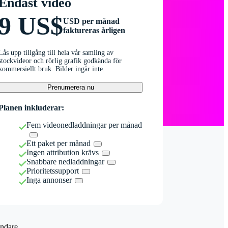
Endast video
9 US$
USD per månad
faktureras årligen
Lås upp tillgång till hela vår samling av
stockvideor och rörlig grafik godkända för
kommersiellt bruk. Bilder ingår inte.
Prenumerera nu
Planen inkluderar:
Fem videonedladdningar per månad
Ett paket per månad
Ingen attribution krävs
Snabbare nedladdningar
Prioritetssupport
Inga annonser
ndare.