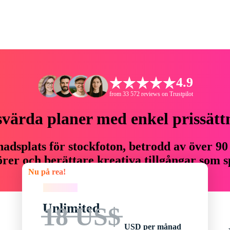
4.9
from 33 572 reviews on Trustpilot
svärda planer med enkel prissätt
adsplats för stockfoton, betrodd av över 90
er och berättare kreativa tillgångar som sp
Nu på rea!
budget.
Nu på rea!
Unlimited
18 US$
USD per månad