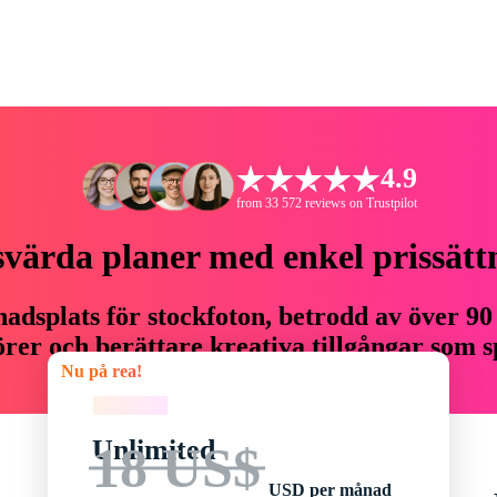
4.9
from 33 572 reviews on Trustpilot
svärda planer med enkel prissätt
adsplats för stockfoton, betrodd av över 90
er och berättare kreativa tillgångar som sp
Nu på rea!
budget.
Nu på rea!
Unlimited
18 US$
USD per månad