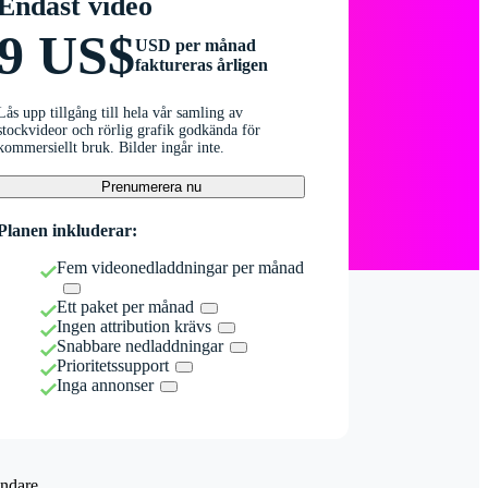
Endast video
9 US$
USD per månad
faktureras årligen
Lås upp tillgång till hela vår samling av
stockvideor och rörlig grafik godkända för
kommersiellt bruk. Bilder ingår inte.
Prenumerera nu
Planen inkluderar:
Fem videonedladdningar per månad
Ett paket per månad
Ingen attribution krävs
Snabbare nedladdningar
Prioritetssupport
Inga annonser
ndare.