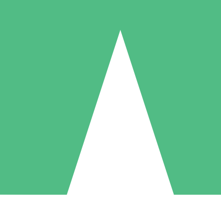
Individuella Kreditpaket
la per användning med nedladdningskrediter. Inget månatligt åtagande k
1 Nedladdningar
5 Nedladdningar
10 Nedladdningar
10
15
20
US$
00
US$
00
US$
00