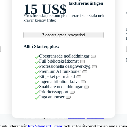
faktureras årligen
15 US$
För större skapare som producerar i stor skala och
kräver kreativ frihet
7 dagars gratis provperiod
Allt i Starter, plus:
Obegränsade nedladdningar
Full biblioteksåtkomst
Professionella designverktyg
Premium AI-funktioner
Ett paket per månad
Ingen attribution krävs
Snabbare nedladdningar
Prioritetssupport
Inga annonser
Vill du inte prenumerera?
Se fler köpalternativ
r inkluderar vår
Pro Standard-licens
och är för åtkomst för en enda anvä