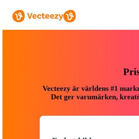
Pri
Vecteezy är världens #1 markn
Det ger varumärken, kreatör