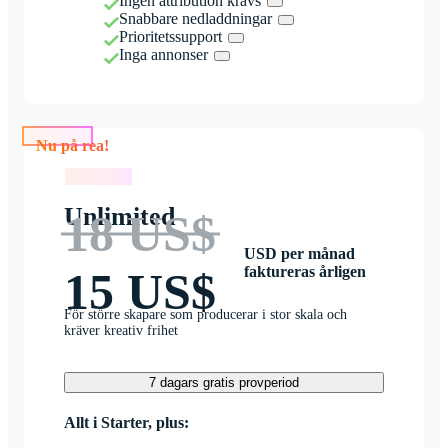
Ingen attribution krävs
Snabbare nedladdningar
Prioritetssupport
Inga annonser
Nu på rea!
Nu på rea!
Unlimited
18 US$
USD per månad
faktureras årligen
15 US$
För större skapare som producerar i stor skala och
kräver kreativ frihet
7 dagars gratis provperiod
Allt i Starter, plus: