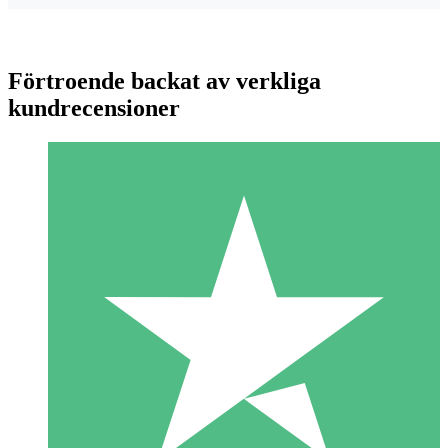
Förtroende backat av verkliga
kundrecensioner
Individuella Kreditpaket
Betala per användning med nedladdningskrediter. Inget
månatligt åtagande krävs.
1 Nedladdningar
10
US$
00