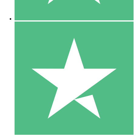
5 Nedladdningar
15
US$
00
10 Nedladdningar
20
US$
00