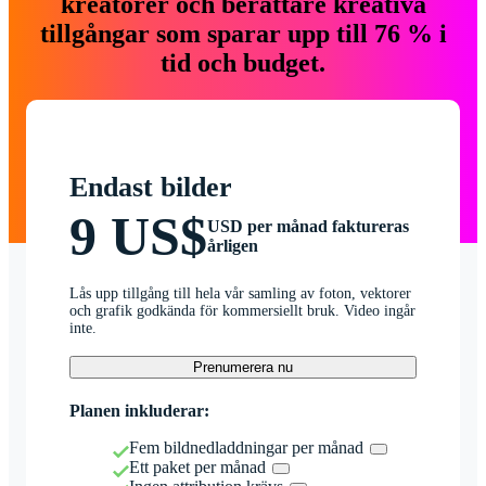
kreatörer och berättare kreativa
tillgångar som sparar upp till 76 % i
tid och budget.
Endast bilder
9 US$
USD per månad faktureras
årligen
Lås upp tillgång till hela vår samling av foton, vektorer
och grafik godkända för kommersiellt bruk. Video ingår
inte.
Prenumerera nu
Planen inkluderar:
Fem bildnedladdningar per månad
Ett paket per månad