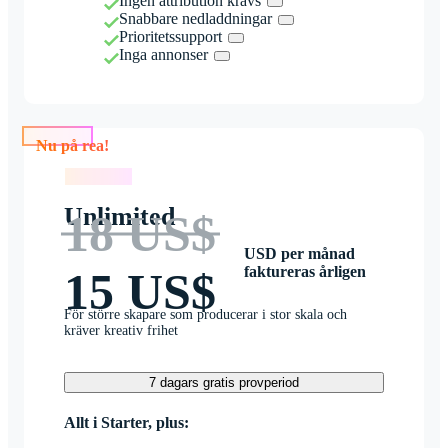
Ingen attribution krävs
Snabbare nedladdningar
Prioritetssupport
Inga annonser
Nu på rea!
Nu på rea!
Unlimited
18 US$
USD per månad
faktureras årligen
15 US$
För större skapare som producerar i stor skala och
kräver kreativ frihet
7 dagars gratis provperiod
Allt i Starter, plus: