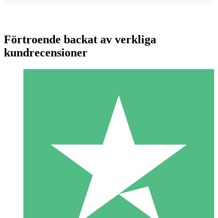
Förtroende backat av verkliga
kundrecensioner
Individuella Kreditpaket
Betala per användning med nedladdningskrediter. Inget
månatligt åtagande krävs.
1 Nedladdningar
10
US$
00