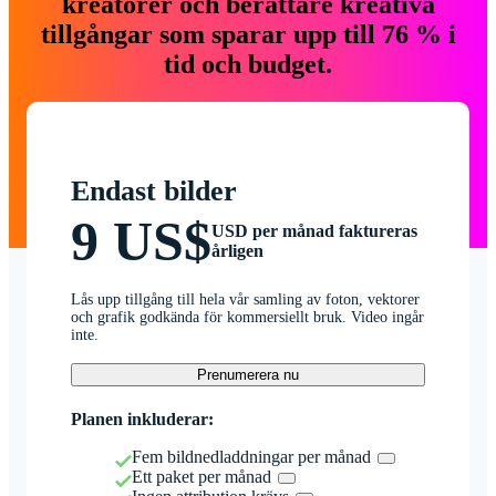
kreatörer och berättare kreativa
tillgångar som sparar upp till 76 % i
tid och budget.
Endast bilder
9 US$
USD per månad faktureras
årligen
Lås upp tillgång till hela vår samling av foton, vektorer
och grafik godkända för kommersiellt bruk. Video ingår
inte.
Prenumerera nu
Planen inkluderar:
Fem bildnedladdningar per månad
Ett paket per månad