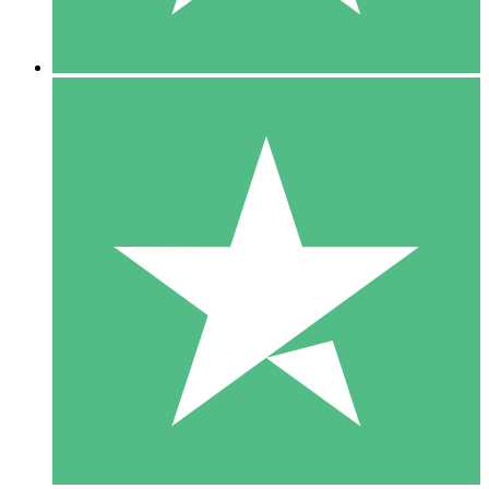
5 Nedladdningar
15
US$
00
10 Nedladdningar
20
US$
00