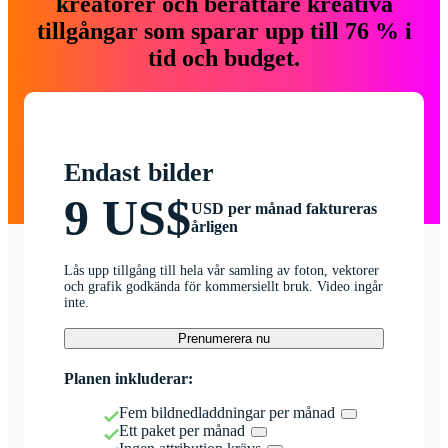
kreatörer och berättare kreativa
tillgångar som sparar upp till 76 % i
tid och budget.
Endast bilder
9 US$
USD per månad faktureras
årligen
Lås upp tillgång till hela vår samling av foton, vektorer
och grafik godkända för kommersiellt bruk. Video ingår
inte.
Prenumerera nu
Planen inkluderar:
Fem bildnedladdningar per månad
Ett paket per månad