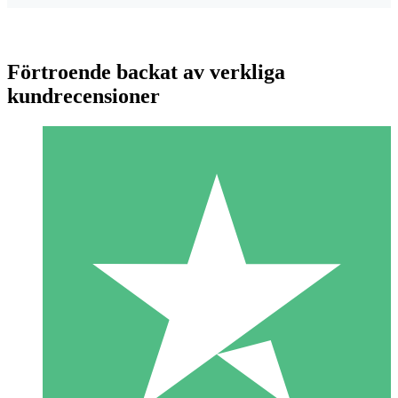
Förtroende backat av verkliga
kundrecensioner
Individuella Kreditpaket
Betala per användning med nedladdningskrediter. Inget
månatligt åtagande krävs.
1 Nedladdningar
10
US$
00