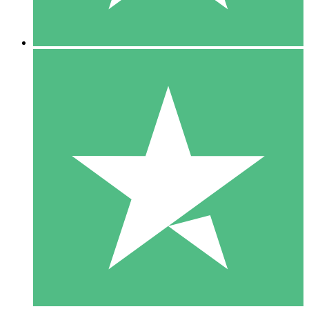
5 Nedladdningar
15
US$
00
10 Nedladdningar
20
US$
00