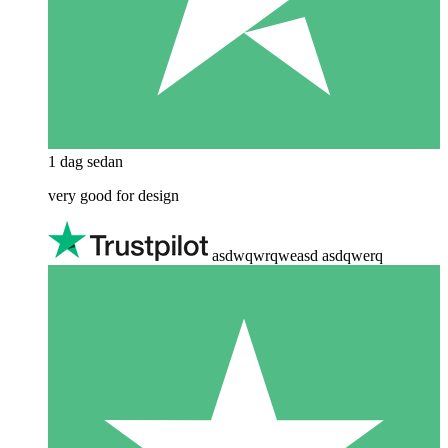
1 dag sedan
very good for design
asdwqwrqweasd asdqwerq