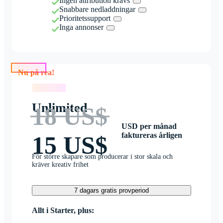
Ingen attribution krävs
Snabbare nedladdningar
Prioritetssupport
Inga annonser
Nu på rea!
Nu på rea!
Unlimited
18 US$
USD per månad
faktureras årligen
15 US$
För större skapare som producerar i stor skala och
kräver kreativ frihet
7 dagars gratis provperiod
Allt i Starter, plus: