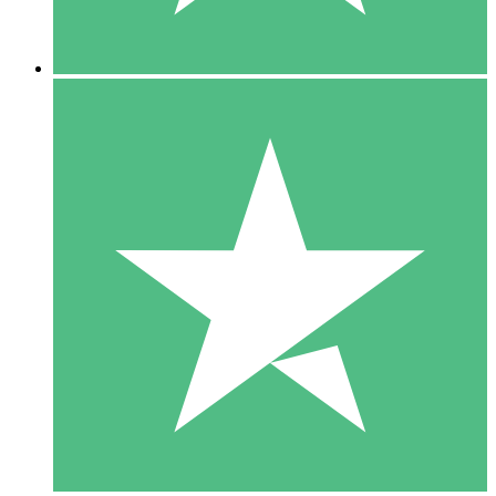
5 Nedladdningar
15
US$
00
10 Nedladdningar
20
US$
00