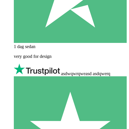
1 dag sedan
very good for design
asdwqwrqweasd asdqwerq