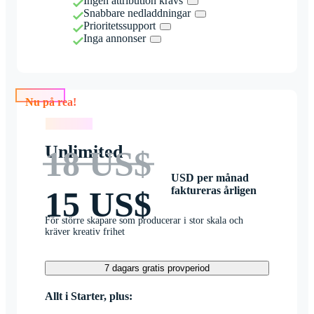
Ingen attribution krävs
Snabbare nedladdningar
Prioritetssupport
Inga annonser
Nu på rea!
Nu på rea!
Unlimited
18 US$
USD per månad
faktureras årligen
15 US$
För större skapare som producerar i stor skala och
kräver kreativ frihet
7 dagars gratis provperiod
Allt i Starter, plus: