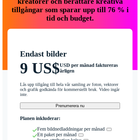
kreatörer och berättare kreativa
tillgångar som sparar upp till 76 % i
tid och budget.
Endast bilder
9 US$
USD per månad faktureras
årligen
Lås upp tillgång till hela vår samling av foton, vektorer
och grafik godkända för kommersiellt bruk. Video ingår
inte.
Prenumerera nu
Planen inkluderar:
Fem bildnedladdningar per månad
Ett paket per månad