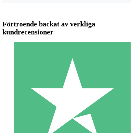
Förtroende backat av verkliga
kundrecensioner
Individuella Kreditpaket
Betala per användning med nedladdningskrediter. Inget
månatligt åtagande krävs.
1 Nedladdningar
10
US$
00