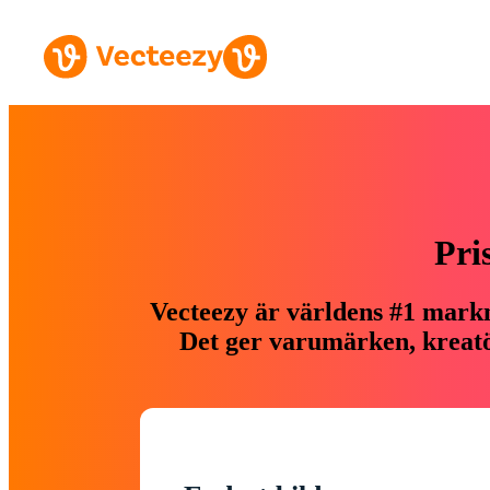
Pri
Vecteezy är världens #1 markn
Det ger varumärken, kreatör