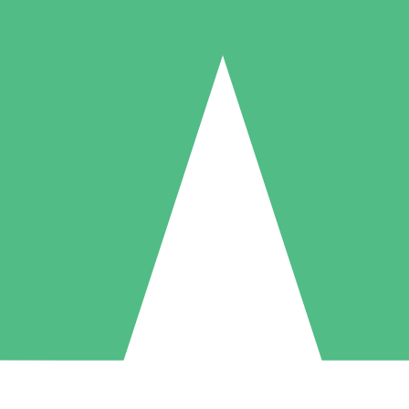
Individuella Kreditpaket
la per användning med nedladdningskrediter. Inget månatligt åtagande k
1 Nedladdningar
5 Nedladdningar
10 Nedladdningar
10
15
20
US$
00
US$
00
US$
00