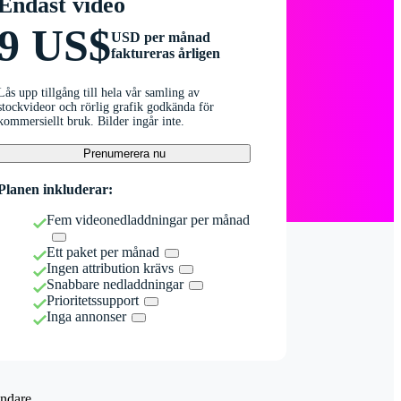
Endast video
9 US$
USD per månad
faktureras årligen
Lås upp tillgång till hela vår samling av
stockvideor och rörlig grafik godkända för
kommersiellt bruk. Bilder ingår inte.
Prenumerera nu
Planen inkluderar:
Fem videonedladdningar per månad
Ett paket per månad
Ingen attribution krävs
Snabbare nedladdningar
Prioritetssupport
Inga annonser
ndare.