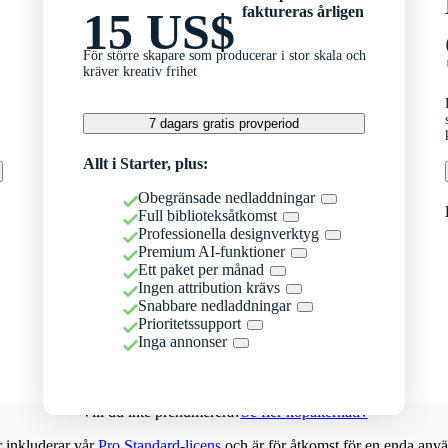
faktureras årligen
15 US$
För större skapare som producerar i stor skala och
kräver kreativ frihet
7 dagars gratis provperiod
Allt i Starter, plus:
Obegränsade nedladdningar
Full biblioteksåtkomst
Professionella designverktyg
Premium AI-funktioner
Ett paket per månad
Ingen attribution krävs
Snabbare nedladdningar
Prioritetssupport
Inga annonser
Vill du inte prenumerera?
Se fler köpalternativ
r inkluderar vår
Pro Standard-licens
och är för åtkomst för en enda anvä