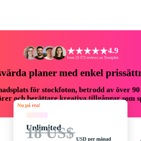
4.9
from 33 572 reviews on Trustpilot
svärda planer med enkel prissätt
adsplats för stockfoton, betrodd av över 90
er och berättare kreativa tillgångar som sp
Nu på rea!
budget.
Nu på rea!
Unlimited
18 US$
USD per månad