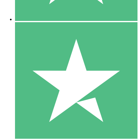
5 Nedladdningar
15
US$
00
10 Nedladdningar
20
US$
00