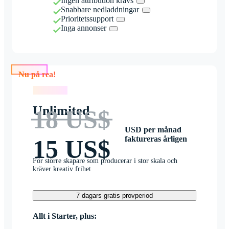
Ingen attribution krävs
Snabbare nedladdningar
Prioritetssupport
Inga annonser
Nu på rea!
Nu på rea!
Unlimited
18 US$
USD per månad
faktureras årligen
15 US$
För större skapare som producerar i stor skala och
kräver kreativ frihet
7 dagars gratis provperiod
Allt i Starter, plus: