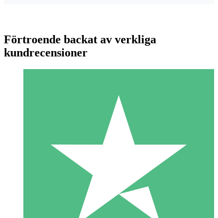
Förtroende backat av verkliga
kundrecensioner
Individuella Kreditpaket
Betala per användning med nedladdningskrediter. Inget
månatligt åtagande krävs.
1 Nedladdningar
10
US$
00