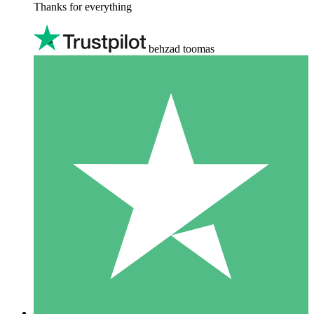
Thanks for everything
behzad toomas