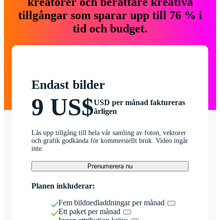
kreatörer och berättare kreativa
tillgångar som sparar upp till 76 % i
tid och budget.
Endast bilder
9 US$
USD per månad faktureras
årligen
Lås upp tillgång till hela vår samling av foton, vektorer
och grafik godkända för kommersiellt bruk. Video ingår
inte.
Prenumerera nu
Planen inkluderar:
Fem bildnedladdningar per månad
Ett paket per månad