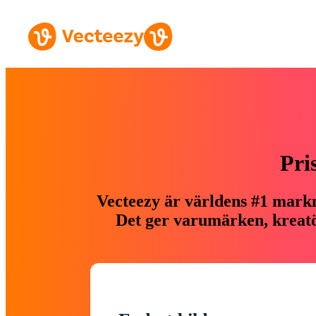
Pri
Vecteezy är världens #1 markn
Det ger varumärken, kreatör