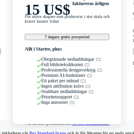
faktureras årligen
15 US$
För större skapare som producerar i stor skala och
kräver kreativ frihet
7 dagars gratis provperiod
Allt i Starter, plus:
Obegränsade nedladdningar
Full biblioteksåtkomst
Professionella designverktyg
Premium AI-funktioner
Ett paket per månad
Ingen attribution krävs
Snabbare nedladdningar
Prioritetssupport
Inga annonser
Vill du inte prenumerera?
Se fler köpalternativ
r inkluderar vår
Pro Standard-licens
och är för åtkomst för en enda anvä