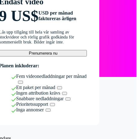
Endast video
9 US$
USD per månad
faktureras årligen
Lås upp tillgång till hela vår samling av
stockvideor och rörlig grafik godkända för
kommersiellt bruk. Bilder ingår inte.
Prenumerera nu
Planen inkluderar:
Fem videonedladdningar per månad
Ett paket per månad
Ingen attribution krävs
Snabbare nedladdningar
Prioritetssupport
Inga annonser
ndare.