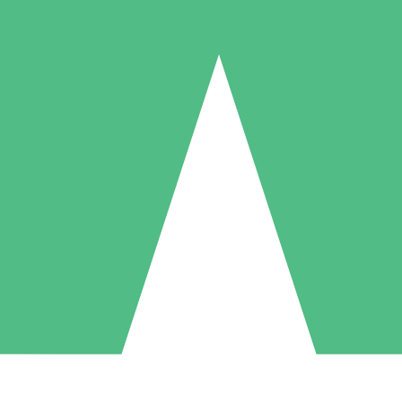
Individuella Kreditpaket
la per användning med nedladdningskrediter. Inget månatligt åtagande k
1 Nedladdningar
5 Nedladdningar
10 Nedladdningar
10
15
20
US$
00
US$
00
US$
00