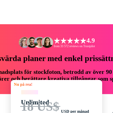
4.9
from 33 572 reviews on Trustpilot
svärda planer med enkel prissätt
adsplats för stockfoton, betrodd av över 90
er och berättare kreativa tillgångar som sp
Nu på rea!
budget.
Nu på rea!
Unlimited
18 US$
USD per månad