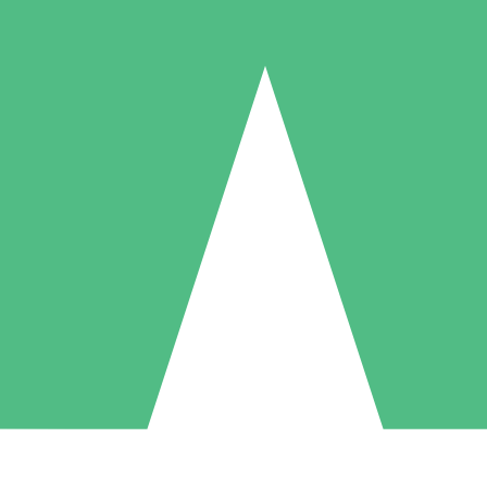
Individuella Kreditpaket
la per användning med nedladdningskrediter. Inget månatligt åtagande k
1 Nedladdningar
5 Nedladdningar
10 Nedladdningar
10
15
20
US$
00
US$
00
US$
00