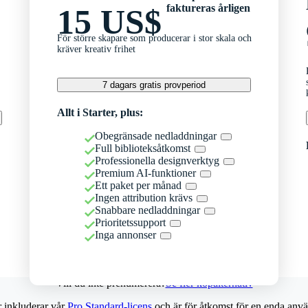
faktureras årligen
15 US$
För större skapare som producerar i stor skala och
kräver kreativ frihet
7 dagars gratis provperiod
Allt i Starter, plus:
Obegränsade nedladdningar
Full biblioteksåtkomst
Professionella designverktyg
Premium AI-funktioner
Ett paket per månad
Ingen attribution krävs
Snabbare nedladdningar
Prioritetssupport
Inga annonser
Vill du inte prenumerera?
Se fler köpalternativ
r inkluderar vår
Pro Standard-licens
och är för åtkomst för en enda anvä