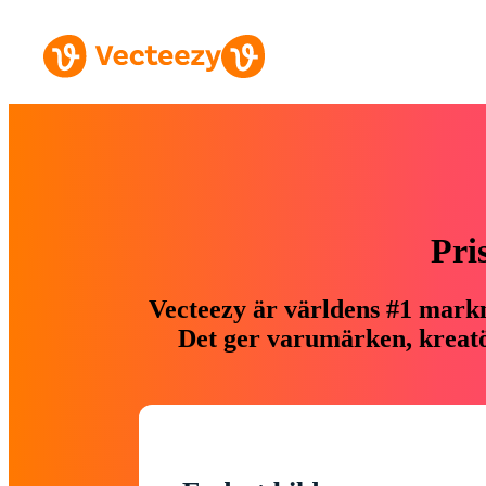
Pri
Vecteezy är världens #1 markn
Det ger varumärken, kreatör