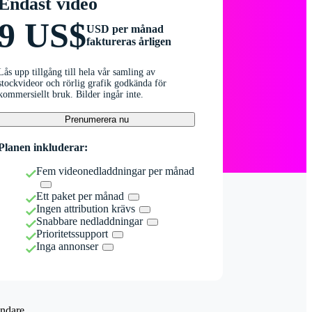
Endast video
9 US$
USD per månad
faktureras årligen
Lås upp tillgång till hela vår samling av
stockvideor och rörlig grafik godkända för
kommersiellt bruk. Bilder ingår inte.
Prenumerera nu
Planen inkluderar:
Fem videonedladdningar per månad
Ett paket per månad
Ingen attribution krävs
Snabbare nedladdningar
Prioritetssupport
Inga annonser
ndare.