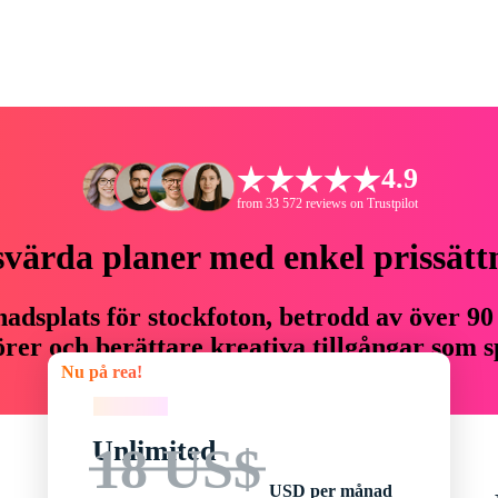
4.9
from 33 572 reviews on Trustpilot
svärda planer med enkel prissätt
adsplats för stockfoton, betrodd av över 90
er och berättare kreativa tillgångar som sp
Nu på rea!
budget.
Nu på rea!
Unlimited
18 US$
USD per månad