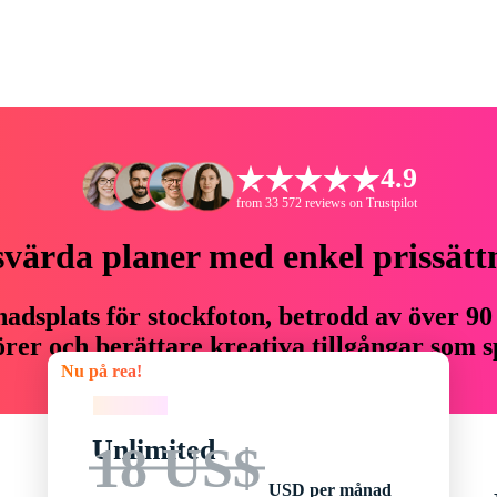
4.9
from 33 572 reviews on Trustpilot
svärda planer med enkel prissätt
adsplats för stockfoton, betrodd av över 90
er och berättare kreativa tillgångar som sp
Nu på rea!
budget.
Nu på rea!
Unlimited
18 US$
USD per månad