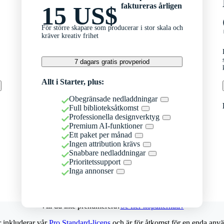
faktureras årligen
15 US$
För större skapare som producerar i stor skala och
kräver kreativ frihet
7 dagars gratis provperiod
Allt i Starter, plus:
Obegränsade nedladdningar
Full biblioteksåtkomst
Professionella designverktyg
Premium AI-funktioner
Ett paket per månad
Ingen attribution krävs
Snabbare nedladdningar
Prioritetssupport
Inga annonser
Vill du inte prenumerera?
Se fler köpalternativ
r inkluderar vår
Pro Standard-licens
och är för åtkomst för en enda anvä