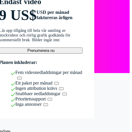
Endast video
9 US$
USD per månad
faktureras årligen
Lås upp tillgång till hela vår samling av
stockvideor och rörlig grafik godkända för
kommersiellt bruk. Bilder ingår inte.
Prenumerera nu
Planen inkluderar:
Fem videonedladdningar per månad
Ett paket per månad
Ingen attribution krävs
Snabbare nedladdningar
Prioritetssupport
Inga annonser
ndare.