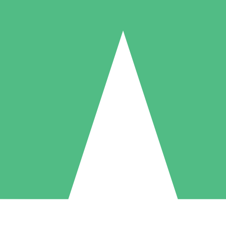
Individuella Kreditpaket
la per användning med nedladdningskrediter. Inget månatligt åtagande k
1 Nedladdningar
5 Nedladdningar
10 Nedladdningar
10
15
20
US$
00
US$
00
US$
00