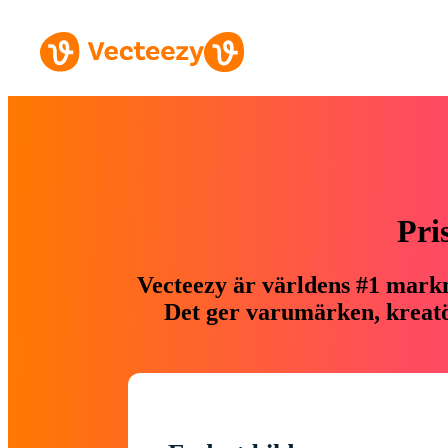
Pri
Vecteezy är världens #1 markn
Det ger varumärken, kreatör