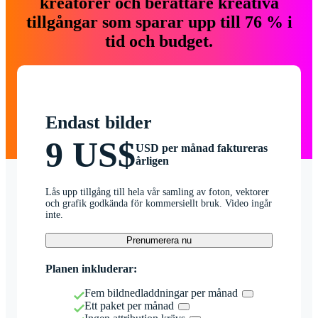
kreatörer och berättare kreativa
tillgångar som sparar upp till 76 % i
tid och budget.
Endast bilder
9 US$
USD per månad faktureras
årligen
Lås upp tillgång till hela vår samling av foton, vektorer
och grafik godkända för kommersiellt bruk. Video ingår
inte.
Prenumerera nu
Planen inkluderar:
Fem bildnedladdningar per månad
Ett paket per månad