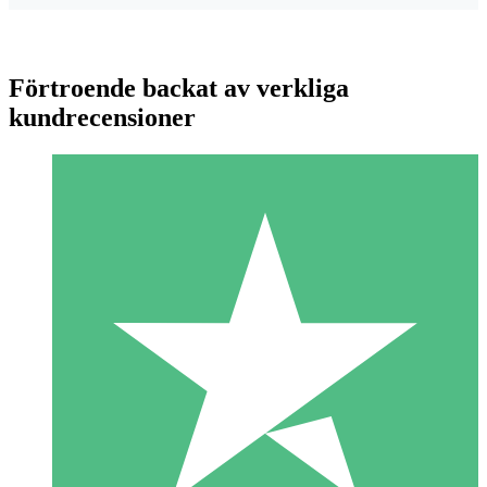
Förtroende backat av verkliga
kundrecensioner
Individuella Kreditpaket
Betala per användning med nedladdningskrediter. Inget
månatligt åtagande krävs.
1 Nedladdningar
10
US$
00