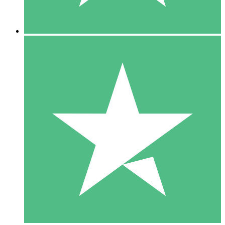
5 Nedladdningar
15
US$
00
10 Nedladdningar
20
US$
00