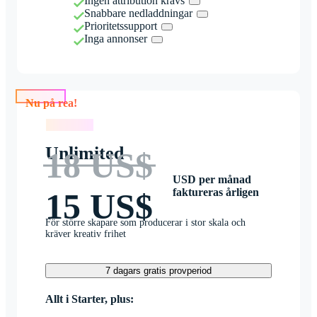
Ingen attribution krävs
Snabbare nedladdningar
Prioritetssupport
Inga annonser
Nu på rea!
Nu på rea!
Unlimited
18 US$
USD per månad
faktureras årligen
15 US$
För större skapare som producerar i stor skala och
kräver kreativ frihet
7 dagars gratis provperiod
Allt i Starter, plus: