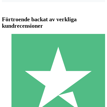
Förtroende backat av verkliga
kundrecensioner
Individuella Kreditpaket
Betala per användning med nedladdningskrediter. Inget
månatligt åtagande krävs.
1 Nedladdningar
10
US$
00