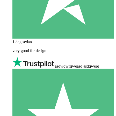
1 dag sedan
very good for design
asdwqwrqweasd asdqwerq