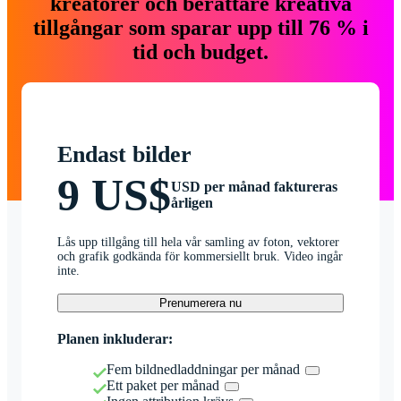
kreatörer och berättare kreativa
tillgångar som sparar upp till 76 % i
tid och budget.
Endast bilder
9 US$
USD per månad faktureras
årligen
Lås upp tillgång till hela vår samling av foton, vektorer
och grafik godkända för kommersiellt bruk. Video ingår
inte.
Prenumerera nu
Planen inkluderar:
Fem bildnedladdningar per månad
Ett paket per månad