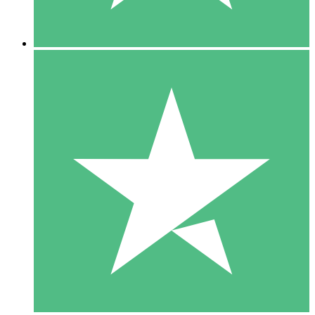
5 Nedladdningar
15
US$
00
10 Nedladdningar
20
US$
00