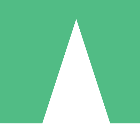
Individuella Kreditpaket
la per användning med nedladdningskrediter. Inget månatligt åtagande k
1 Nedladdningar
5 Nedladdningar
10 Nedladdningar
10
15
20
US$
00
US$
00
US$
00