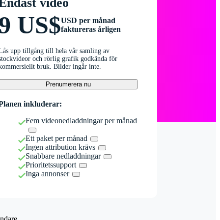
Endast video
9 US$
USD per månad
faktureras årligen
Lås upp tillgång till hela vår samling av
stockvideor och rörlig grafik godkända för
kommersiellt bruk. Bilder ingår inte.
Prenumerera nu
Planen inkluderar:
Fem videonedladdningar per månad
Ett paket per månad
Ingen attribution krävs
Snabbare nedladdningar
Prioritetssupport
Inga annonser
ndare.