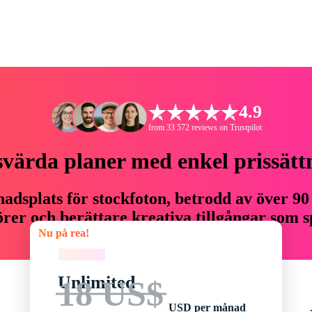
4.9
from 33 572 reviews on Trustpilot
svärda planer med enkel prissätt
adsplats för stockfoton, betrodd av över 90
er och berättare kreativa tillgångar som sp
Nu på rea!
budget.
Nu på rea!
Unlimited
18 US$
USD per månad