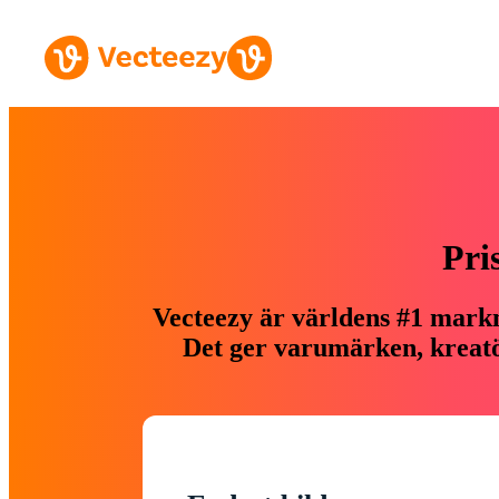
Pri
Vecteezy är världens #1 markn
Det ger varumärken, kreatör