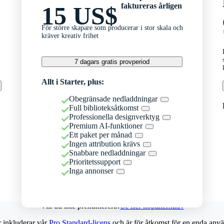
faktureras årligen
15 US$
För större skapare som producerar i stor skala och
kräver kreativ frihet
7 dagars gratis provperiod
Allt i Starter, plus:
Obegränsade nedladdningar
Full biblioteksåtkomst
Professionella designverktyg
Premium AI-funktioner
Ett paket per månad
Ingen attribution krävs
Snabbare nedladdningar
Prioritetssupport
Inga annonser
Vill du inte prenumerera?
Se fler köpalternativ
r inkluderar vår
Pro Standard-licens
och är för åtkomst för en enda anvä