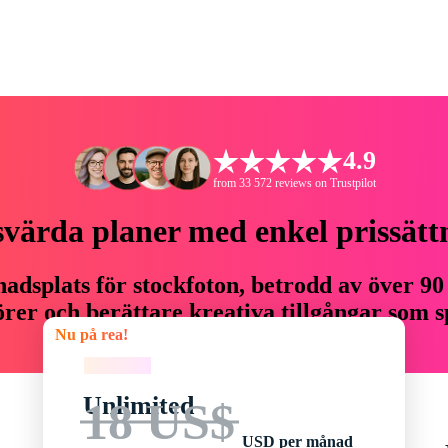
4.9
from 33 572 reviews on Trustpilot
svärda planer med enkel prissätt
adsplats för stockfoton, betrodd av över 90
er och berättare kreativa tillgångar som sp
Nu på rea!
budget.
Nu på rea!
Unlimited
18 US$
USD per månad