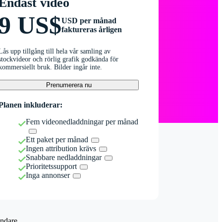
Endast video
9 US$
USD per månad
faktureras årligen
Lås upp tillgång till hela vår samling av
stockvideor och rörlig grafik godkända för
kommersiellt bruk. Bilder ingår inte.
Prenumerera nu
Planen inkluderar:
Fem videonedladdningar per månad
Ett paket per månad
Ingen attribution krävs
Snabbare nedladdningar
Prioritetssupport
Inga annonser
ndare.