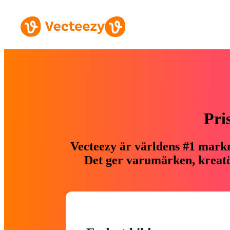
Pri
Vecteezy är världens #1 markn
Det ger varumärken, kreatör