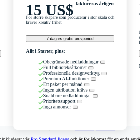
faktureras årligen
15 US$
För större skapare som producerar i stor skala och
kräver kreativ frihet
7 dagars gratis provperiod
Allt i Starter, plus:
Obegränsade nedladdningar
Full biblioteksåtkomst
Professionella designverktyg
Premium AI-funktioner
Ett paket per månad
Ingen attribution krävs
Snabbare nedladdningar
Prioritetssupport
Inga annonser
Vill du inte prenumerera?
Se fler köpalternativ
r inkluderar vår
Pro Standard-licens
och är för åtkomst för en enda anvä