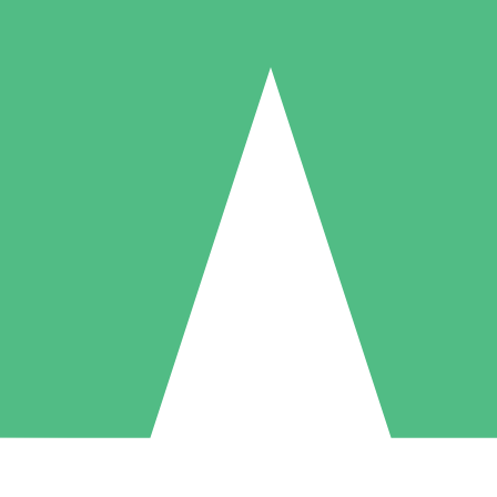
Individuella Kreditpaket
la per användning med nedladdningskrediter. Inget månatligt åtagande k
1 Nedladdningar
5 Nedladdningar
10 Nedladdningar
10
15
20
US$
00
US$
00
US$
00