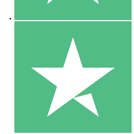
5 Nedladdningar
15
US$
00
10 Nedladdningar
20
US$
00