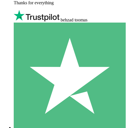
Thanks for everything
behzad toomas