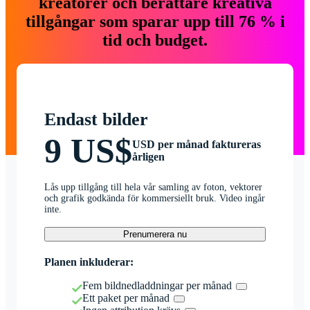
kreatörer och berättare kreativa
tillgångar som sparar upp till 76 % i
tid och budget.
Endast bilder
9 US$
USD per månad faktureras
årligen
Lås upp tillgång till hela vår samling av foton, vektorer
och grafik godkända för kommersiellt bruk. Video ingår
inte.
Prenumerera nu
Planen inkluderar:
Fem bildnedladdningar per månad
Ett paket per månad