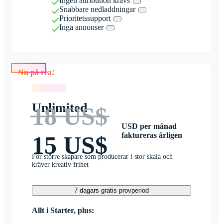
Ingen attribution krävs
Snabbare nedladdningar
Prioritetssupport
Inga annonser
Nu på rea!
Nu på rea!
Unlimited
18 US$
USD per månad
faktureras årligen
15 US$
För större skapare som producerar i stor skala och
kräver kreativ frihet
7 dagars gratis provperiod
Allt i Starter, plus: