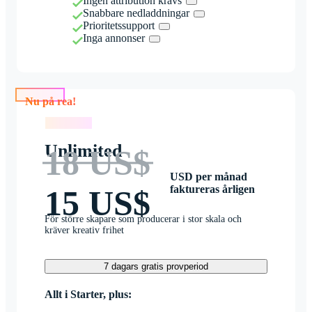
Ingen attribution krävs
Snabbare nedladdningar
Prioritetssupport
Inga annonser
Nu på rea!
Nu på rea!
Unlimited
18 US$
USD per månad
faktureras årligen
15 US$
För större skapare som producerar i stor skala och
kräver kreativ frihet
7 dagars gratis provperiod
Allt i Starter, plus: