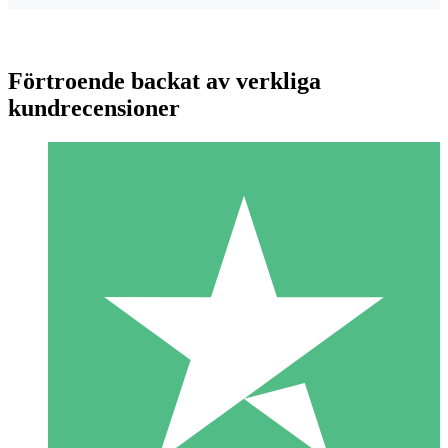
Förtroende backat av verkliga
kundrecensioner
Individuella Kreditpaket
Betala per användning med nedladdningskrediter. Inget
månatligt åtagande krävs.
1 Nedladdningar
10
US$
00