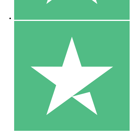
5 Nedladdningar
15
US$
00
10 Nedladdningar
20
US$
00