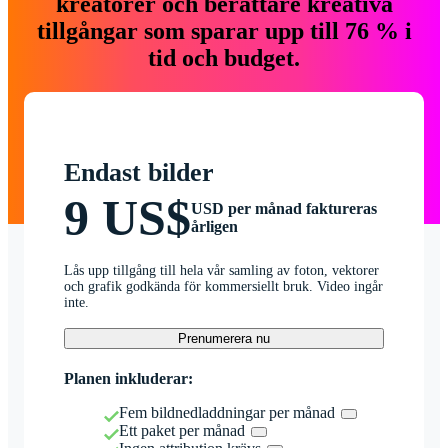
kreatörer och berättare kreativa
tillgångar som sparar upp till 76 % i
tid och budget.
Endast bilder
9 US$
USD per månad faktureras
årligen
Lås upp tillgång till hela vår samling av foton, vektorer
och grafik godkända för kommersiellt bruk. Video ingår
inte.
Prenumerera nu
Planen inkluderar:
Fem bildnedladdningar per månad
Ett paket per månad