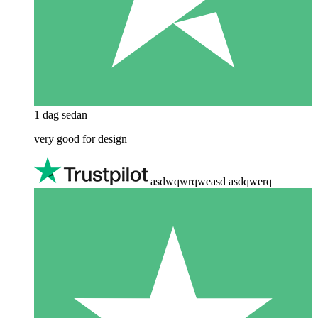
1 dag sedan
very good for design
asdwqwrqweasd asdqwerq