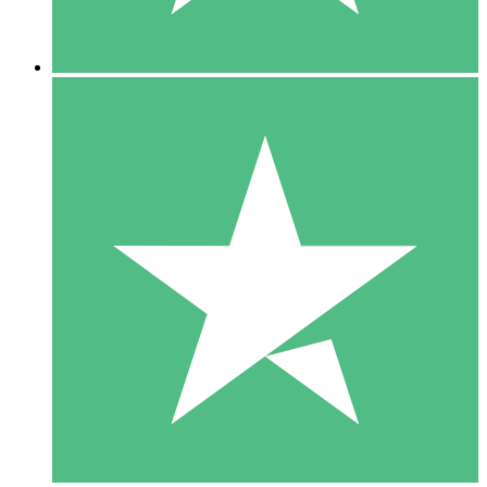
5 Nedladdningar
15
US$
00
10 Nedladdningar
20
US$
00