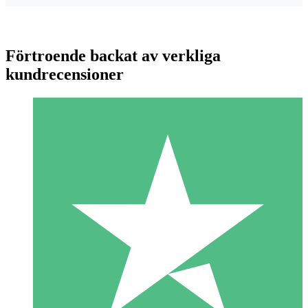
Förtroende backat av verkliga
kundrecensioner
Individuella Kreditpaket
Betala per användning med nedladdningskrediter. Inget
månatligt åtagande krävs.
1 Nedladdningar
10
US$
00