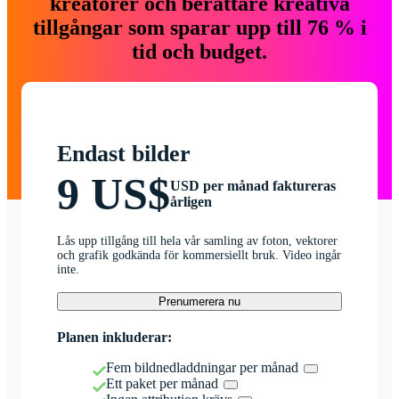
kreatörer och berättare kreativa
tillgångar som sparar upp till 76 % i
tid och budget.
Endast bilder
9 US$
USD per månad faktureras
årligen
Lås upp tillgång till hela vår samling av foton, vektorer
och grafik godkända för kommersiellt bruk. Video ingår
inte.
Prenumerera nu
Planen inkluderar:
Fem bildnedladdningar per månad
Ett paket per månad