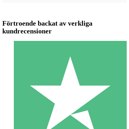
Förtroende backat av verkliga
kundrecensioner
Individuella Kreditpaket
Betala per användning med nedladdningskrediter. Inget
månatligt åtagande krävs.
1 Nedladdningar
10
US$
00