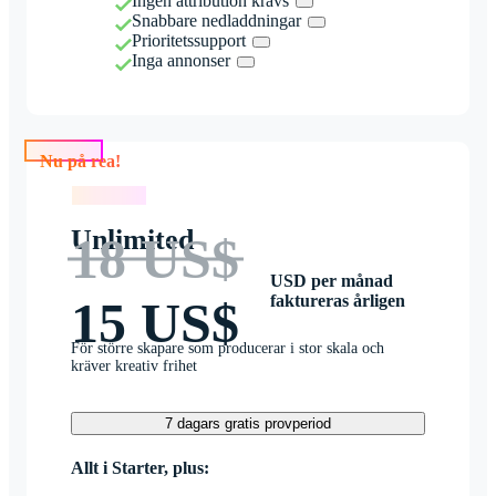
Ingen attribution krävs
Snabbare nedladdningar
Prioritetssupport
Inga annonser
Nu på rea!
Nu på rea!
Unlimited
18 US$
USD per månad
faktureras årligen
15 US$
För större skapare som producerar i stor skala och
kräver kreativ frihet
7 dagars gratis provperiod
Allt i Starter, plus: