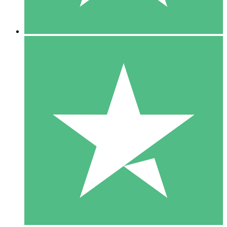
5 Nedladdningar
15
US$
00
10 Nedladdningar
20
US$
00