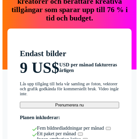
kreatörer och berättare kreativa
tillgångar som sparar upp till 76 % i
tid och budget.
Endast bilder
9 US$
USD per månad faktureras
årligen
Lås upp tillgång till hela vår samling av foton, vektorer
och grafik godkända för kommersiellt bruk. Video ingår
inte.
Prenumerera nu
Planen inkluderar:
Fem bildnedladdningar per månad
Ett paket per månad