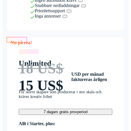
Ingen attribution krävs
Snabbare nedladdningar
Prioritetssupport
Inga annonser
Nu på rea!
Nu på rea!
Unlimited
18 US$
USD per månad
faktureras årligen
15 US$
För större skapare som producerar i stor skala och
kräver kreativ frihet
7 dagars gratis provperiod
Allt i Starter, plus: