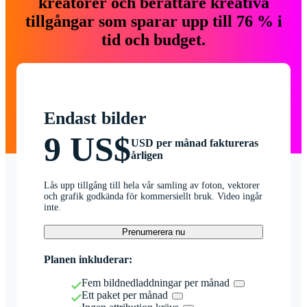
kreatörer och berättare kreativa
tillgångar som sparar upp till 76 % i
tid och budget.
Endast bilder
9 US$
USD per månad faktureras
årligen
Lås upp tillgång till hela vår samling av foton, vektorer
och grafik godkända för kommersiellt bruk. Video ingår
inte.
Prenumerera nu
Planen inkluderar:
Fem bildnedladdningar per månad
Ett paket per månad