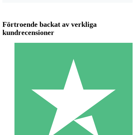
Förtroende backat av verkliga
kundrecensioner
Individuella Kreditpaket
Betala per användning med nedladdningskrediter. Inget
månatligt åtagande krävs.
1 Nedladdningar
10
US$
00