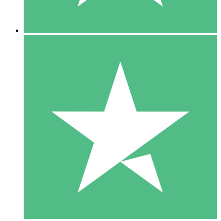
5 Nedladdningar
15
US$
00
10 Nedladdningar
20
US$
00