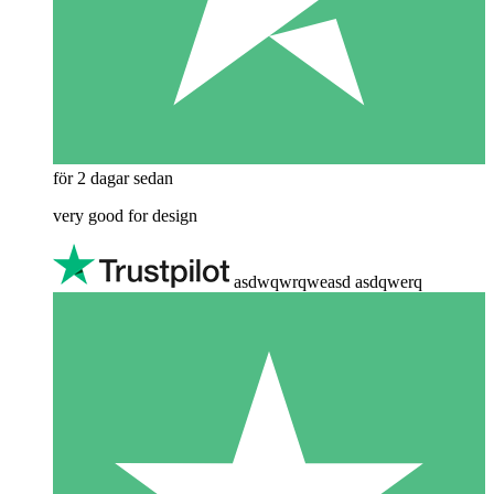
för 2 dagar sedan
very good for design
asdwqwrqweasd asdqwerq