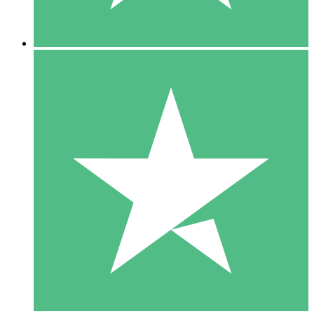
5 Nedladdningar
15
US$
00
10 Nedladdningar
20
US$
00