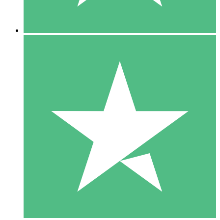
5 Nedladdningar
15
US$
00
10 Nedladdningar
20
US$
00