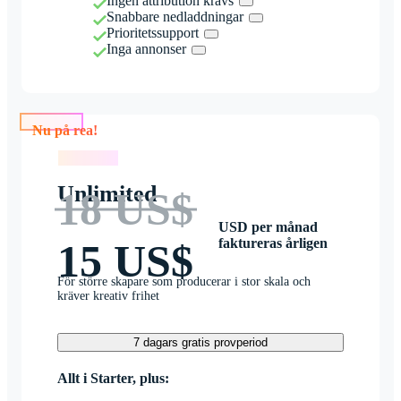
Ingen attribution krävs
Snabbare nedladdningar
Prioritetssupport
Inga annonser
Nu på rea!
Nu på rea!
Unlimited
18 US$
USD per månad
faktureras årligen
15 US$
För större skapare som producerar i stor skala och
kräver kreativ frihet
7 dagars gratis provperiod
Allt i Starter, plus: