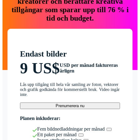
kreatörer och berättare kreativa
tillgångar som sparar upp till 76 % i
tid och budget.
Endast bilder
9 US$
USD per månad faktureras
årligen
Lås upp tillgång till hela vår samling av foton, vektorer
och grafik godkända för kommersiellt bruk. Video ingår
inte.
Prenumerera nu
Planen inkluderar:
Fem bildnedladdningar per månad
Ett paket per månad