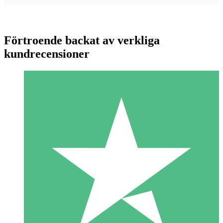
Förtroende backat av verkliga
kundrecensioner
Individuella Kreditpaket
Betala per användning med nedladdningskrediter. Inget
månatligt åtagande krävs.
1 Nedladdningar
10
US$
00