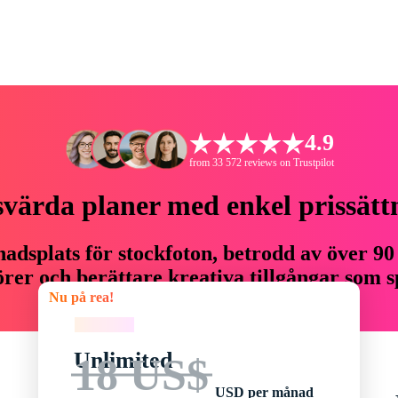
4.9
from 33 572 reviews on Trustpilot
svärda planer med enkel prissätt
adsplats för stockfoton, betrodd av över 90
er och berättare kreativa tillgångar som sp
Nu på rea!
budget.
Nu på rea!
Unlimited
18 US$
USD per månad