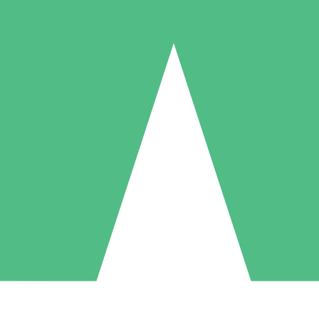
Individuella Kreditpaket
la per användning med nedladdningskrediter. Inget månatligt åtagande k
1 Nedladdningar
5 Nedladdningar
10 Nedladdningar
10
15
20
US$
00
US$
00
US$
00