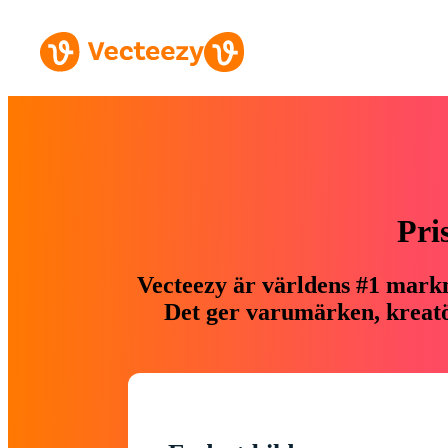
Pri
Vecteezy är världens #1 markn
Det ger varumärken, kreatör